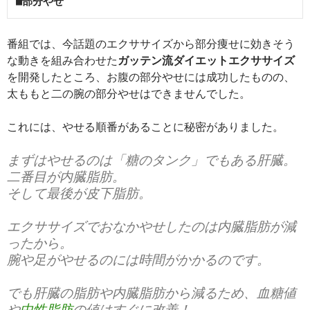
■部分やせ
番組では、今話題のエクササイズから部分痩せに効きそう
な動きを組み合わせた
ガッテン流ダイエットエクササイズ
を開発したところ、お腹の部分やせには成功したものの、
太ももと二の腕の部分やせはできませんでした。
これには、やせる順番があることに秘密がありました。
まずはやせるのは「糖のタンク」でもある肝臓。
二番目が内臓脂肪。
そして最後が皮下脂肪。
エクササイズでおなかやせしたのは内臓脂肪が減
ったから
。
腕や足がやせるのには時間がかかるのです。
でも肝臓の脂肪や内臓脂肪から減るため、
血糖値
や
中性脂肪
の値はすぐに改善
！