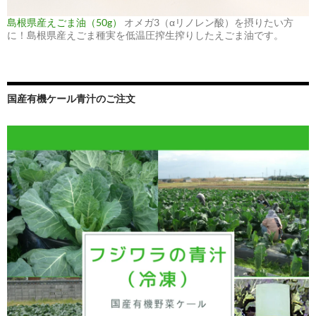
島根県産えごま油（50g）
オメガ3（αリノレン酸）を摂りたい方
に！島根県産えごま種実を低温圧搾生搾りしたえごま油です。
国産有機ケール青汁のご注文