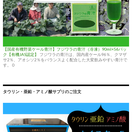
【国産有機野菜ケール青汁】フジワラの青汁（冷凍）90ml×56パッ
ク【有機JAS認定】
フジワラの青汁は、国内産ケール96％、クマザ
サ2％、アオシソ2％をバランスよく配合した大変飲みやすい青汁で
す。 0
タウリン・亜鉛・アミノ酸サプリのご注文