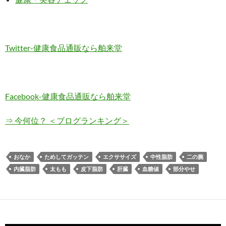
Twitter-健康食品通販なら舶来堂
Facebook-健康食品通販なら舶来堂
⇒ 今何位？ ＜ブログランキング＞
おなか
ためしてガッテン
エクササイズ
中性脂肪
二の腕
内臓脂肪
太もも
皮下脂肪
肝臓
血糖値
部分やせ