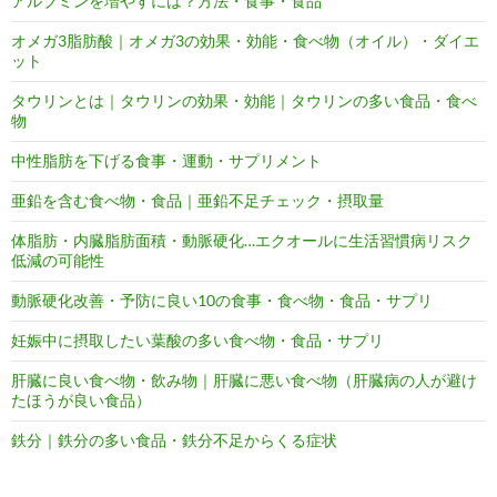
アルブミンを増やすには？方法・食事・食品
オメガ3脂肪酸｜オメガ3の効果・効能・食べ物（オイル）・ダイエ
ット
タウリンとは｜タウリンの効果・効能｜タウリンの多い食品・食べ
物
中性脂肪を下げる食事・運動・サプリメント
亜鉛を含む食べ物・食品｜亜鉛不足チェック・摂取量
体脂肪・内臓脂肪面積・動脈硬化…エクオールに生活習慣病リスク
低減の可能性
動脈硬化改善・予防に良い10の食事・食べ物・食品・サプリ
妊娠中に摂取したい葉酸の多い食べ物・食品・サプリ
肝臓に良い食べ物・飲み物｜肝臓に悪い食べ物（肝臓病の人が避け
たほうが良い食品）
鉄分｜鉄分の多い食品・鉄分不足からくる症状