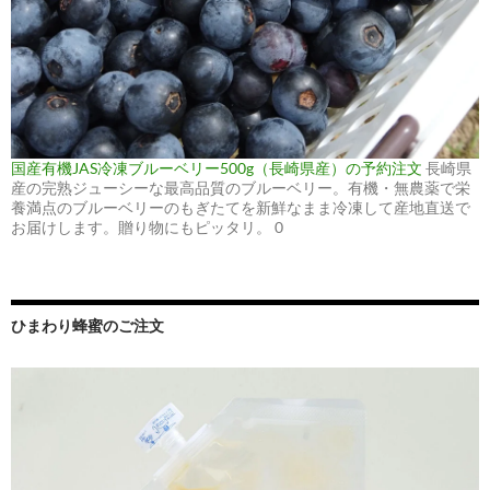
国産有機JAS冷凍ブルーベリー500g（長崎県産）の予約注文
長崎県
産の完熟ジューシーな最高品質のブルーベリー。有機・無農薬で栄
養満点のブルーベリーのもぎたてを新鮮なまま冷凍して産地直送で
お届けします。贈り物にもピッタリ。 0
ひまわり蜂蜜のご注文