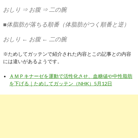
おしり ⇒ お腹 ⇒ 二の腕
■体脂肪が落ちる順番（体脂肪がつく順番と逆）
おしり ← お腹 ← 二の腕
※ためしてガッテンで紹介された内容とこの記事との内容
には違いがあるようです。
ＡＭＰキナーゼを運動で活性化させ、血糖値や中性脂肪
を下げる｜ためしてガッテン（NHK）5月12日