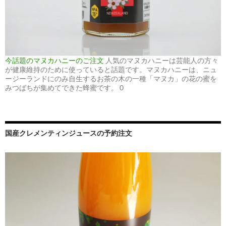
今話題のマヌカハニーのご注文
人気のマヌカハニーは芸能人の方々
が健康維持のために使っていると話題です。マヌカハニーは、ニュ
ージーランドにのみ自生するお茶の木の一種「マヌカ」の花の蜜を
みつばちが集めてできた蜂蜜です。 0
国産クレメンティンジュースの予約注文