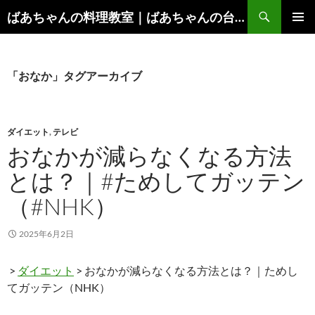
コ
検
ばあちゃんの料理教室｜ばあちゃんの台所から学ぶ、食と健康の知恵
ン
索
メインメ
テ
ニュー
ン
ツ
「おなか」タグアーカイブ
へ
ス
キ
ダイエット
,
テレビ
ッ
おなかが減らなくなる方法
プ
とは？｜#ためしてガッテン
（#NHK）
2025年6月2日
>
ダイエット
> おなかが減らなくなる方法とは？｜ためし
てガッテン（NHK）