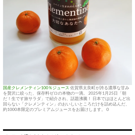
国産クレメンティン100％ジュース
佐賀県太良町が誇る濃厚な甘み
を贅沢に絞った、保存料ゼロの本物の一滴。 2025年1月25日「朝
だ！生です旅サラダ」で紹介され、話題沸騰！ 日本ではほとんど出
回らない「クレメンティン」のおいしいところだけを詰め込んだ、
約1000本限定のプレミアムジュースをお届けします。 0