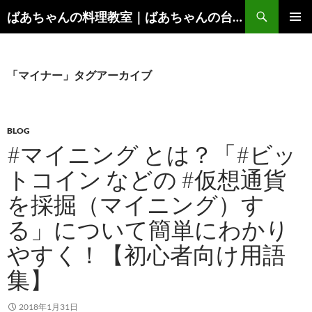
コ
検
ばあちゃんの料理教室｜ばあちゃんの台所から学ぶ、食と健康の知恵
ン
索
メインメ
テ
ニュー
ン
ツ
「マイナー」タグアーカイブ
へ
ス
キ
BLOG
ッ
#マイニング とは？「#ビッ
プ
トコイン などの #仮想通貨
を採掘（マイニング）す
る」について簡単にわかり
やすく！【初心者向け用語
集】
2018年1月31日