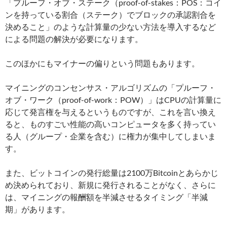
「プルーフ・オブ・ステーク（proof-of-stakes：POS：コイ
ンを持っている割合（ステーク）でブロックの承認割合を
決めること」のような計算量の少ない方法を導入するなど
による問題の解決が必要になります。
このほかにもマイナーの偏りという問題もあります。
マイニングのコンセンサス・アルゴリズムの「プルーフ・
オブ・ワーク（proof-of-work：POW）」はCPUの計算量に
応じて発言権を与えるというものですが、これを言い換え
ると、ものすごい性能の高いコンピュータを多く持ってい
る人（グループ・企業を含む）に権力が集中してしまいま
す。
また、ビットコインの発行総量は2100万Bitcoinとあらかじ
め決められており、新規に発行されることがなく、さらに
は、マイニングの報酬額を半減させるタイミング「半減
期」があります。