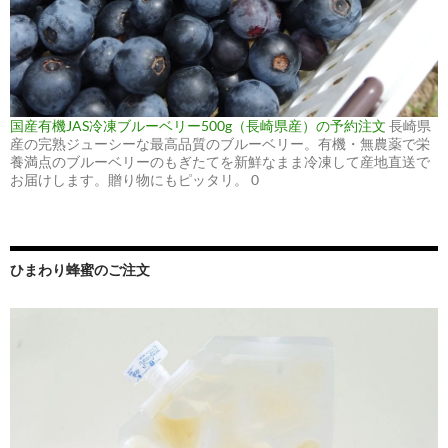
国産有機JAS冷凍ブルーベリー500g（長崎県産）の予約注文
長崎県
産の完熟ジューシーな最高品質のブルーベリー。有機・無農薬で栄
養満点のブルーベリーのもぎたてを新鮮なまま冷凍して産地直送で
お届けします。贈り物にもピッタリ。 0
ひまわり蜂蜜のご注文