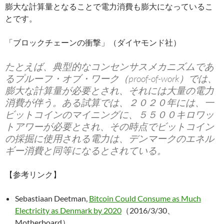
膨大な計算量となることで電力消費も膨大になっているこ
とです。
「ブロックチェーンの衝撃」（ダイヤモンド社）
たとえば、典型的なコンセンサスメカニズムであ
るプルーフ・オブ・ワーク（proof-of-work）では、
膨大な計算量が必要とされ、それには大量の電力
消費が伴う。ある試算では、２０２０年には、一
ビットコインのマイニングに、５５００キロワッ
トアワーが必要とされ、その時点でビットコイン
の採掘に使用される電力は、デンマークのエネル
ギー消費と同等になるとされている。
【参考リンク】
Sebastiaan Deetman,
Bitcoin Could Consume as Much
Electricity as Denmark by 2020
（2016/3/30、
Motherboard）