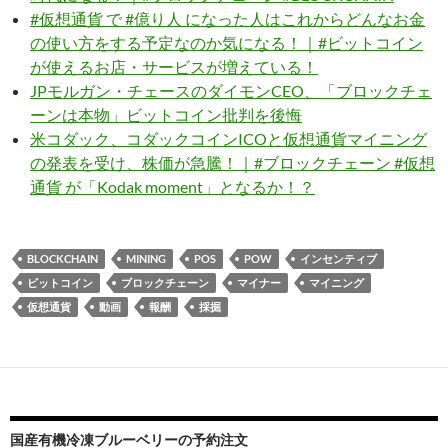
#仮想通貨 で #億り人 になった人はこれからどんなお金
の使い方をする予定なのか気になる！｜#ビットコイン
が使えるお店・サービスが増えている！
JPモルガン・チェースのダイモンCEO、「ブロックチェ
ーンは本物」ビットコイン批判を後悔
米コダック、コダックコインICOと仮想通貨マイニング
の発表を受け、株価が急騰！｜#ブロックチェーン #仮想
通貨 が「Kodak moment」となるか！？
BLOCKCHAIN
MINING
POS
POW
インセンティブ
ビットコイン
ブロックチェーン
マイナー
マイニング
仮想通貨
動画
報酬
採掘
国産有機冷凍ブルーベリーの予約注文