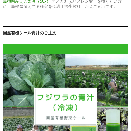
島根県産えごま油（50g）
オメガ3（αリノレン酸）を摂りたい方
に！島根県産えごま種実を低温圧搾生搾りしたえごま油です。
国産有機ケール青汁のご注文