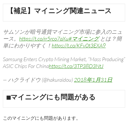
【補足】マイニング関連ニュース
サムソンが暗号通貨マイニング市場に参入のニュ
ース。
https://t.co/rr5rco7aXu
#マイニング
とは？簡
単にわかりやすく！
https://t.co/KFv0t3EXA9
Samsung Enters Crypto Mining Market, “Mass Producing”
ASIC Chips For China
https://t.co/3TP38D3NtJ
— ハクライドウ (@hakuraidou)
2018年1月31日
■マイニングにも問題がある
このマイニングにも問題があります。