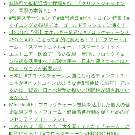
無許可で仮想通貨の採掘を行う「クリプトジャッキン
グ」問題の本質とは？
#報道ステーション で #仮想通貨 #ビットコイン 特集！#
マイニング の現場では「ゴールドラッシュ」に沸く！
【2018年予測】エネルギー業界は #ブロックチェーン と
#5G と #IOT によって劇的に変わる！？｜「スマートホ
ーム」「スマートエネルギー」「スマートグリッド」
エストニア、医療データの記録・管理にブロックチェー
ン技術を活用すべく試験運用中｜日本で導入するにはど
のようなことが必要か？
日本は #ブロックチェーン 大国になれるチャンス！？｜
日本が #ビットコイン のような #仮想通貨 に熱狂してい
るのは、背景に日本の貨幣の歴史と国民性が隠されてい
るから？
MintHealth｜ブロックチェーン技術を活用した個人の健
康記録プラットフォーム・健康増進行動を促すためのイ
ンセンティブ（トークン）
これからは「個」でも「大企業」でもなく「チーム」の
時代になる！｜#ブロックチェーン #BLOCKCHAIN