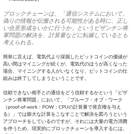
ブロックチェーンは、「通信システムにおいて、
偽りの情報が伝搬される可能性がある時に、正し
い合意形成をいかに行うか」というビザンチン将
軍問題の解決を、計算量などに転嫁しているとも
考えられる。
簡単に言えば、電気代より採掘したビットコインの価値が
高い間はマイニングが続くが、電気代のほうが高くなった
場合、マイニングする人がいなくなり、ビットコインの仕
組みは終了してしまうということです。
信頼できない相手との通信をどう信頼するかという「ビザ
ンチン将軍問題」において、「プルーフ・オブ・ワーク
（proof-of-work：POW：CPUの計算量で発言権を与え
る）」では膨大な計算をこなすことで解決を図ろうという
アプローチをしているのですが、それには大量の電力消費
を伴うため、現実的にブロックチェーンを導入するには、