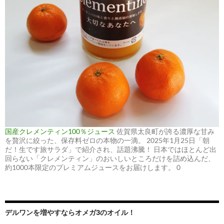
国産クレメンティン100％ジュース
佐賀県太良町が誇る濃厚な甘み
を贅沢に絞った、保存料ゼロの本物の一滴。 2025年1月25日「朝
だ！生です旅サラダ」で紹介され、話題沸騰！ 日本ではほとんど出
回らない「クレメンティン」のおいしいところだけを詰め込んだ、
約1000本限定のプレミアムジュースをお届けします。 0
デルワンを増やすならオメガ3のオイル！