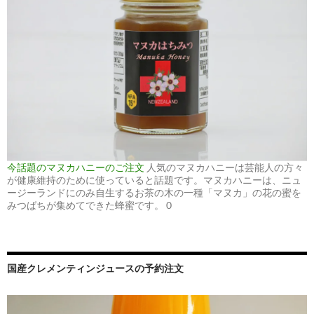
今話題のマヌカハニーのご注文
人気のマヌカハニーは芸能人の方々
が健康維持のために使っていると話題です。マヌカハニーは、ニュ
ージーランドにのみ自生するお茶の木の一種「マヌカ」の花の蜜を
みつばちが集めてできた蜂蜜です。 0
国産クレメンティンジュースの予約注文