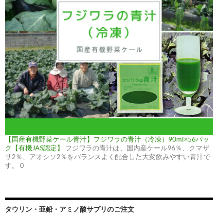
【国産有機野菜ケール青汁】フジワラの青汁（冷凍）90ml×56パッ
ク【有機JAS認定】
フジワラの青汁は、国内産ケール96％、クマザ
サ2％、アオシソ2％をバランスよく配合した大変飲みやすい青汁で
す。 0
タウリン・亜鉛・アミノ酸サプリのご注文