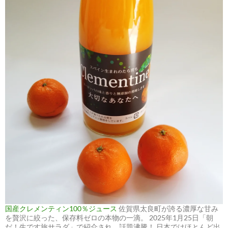
国産クレメンティン100％ジュース
佐賀県太良町が誇る濃厚な甘み
を贅沢に絞った、保存料ゼロの本物の一滴。 2025年1月25日「朝
だ！生です旅サラダ」で紹介され、話題沸騰！ 日本ではほとんど出