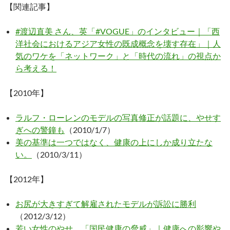
【関連記事】
#渡辺直美 さん、英「#VOGUE」のインタビュー｜「西
洋社会におけるアジア女性の既成概念を壊す存在」｜人
気のワケを「ネットワーク」と「時代の流れ」の視点か
ら考える！
【2010年】
ラルフ・ローレンのモデルの写真修正が話題に、やせす
ぎへの警鐘も
（2010/1/7）
美の基準は一つではなく、健康の上にしか成り立たな
い。
（2010/3/11）
【2012年】
お尻が大きすぎて解雇されたモデルが訴訟に勝利
（2012/3/12）
若い女性のやせ、「国民健康の脅威」｜健康への影響や