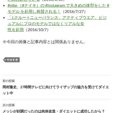
#nike （#ナイキ）の #Instagram で大きめの体型をした #
モデル を起用し称賛される！
（2016/7/27）
「J.クルー × ニューバランス」アクティブウエア、ビジ
ュアルにプロのモデルではなくリアルな女
性を起用
（2016/10/7）
※今回の画像と記事内容とは関係ありません。
やせすぎ
投
前の投稿
稿
岡村隆史、27時間テレビに向けてライザップの協力を受けてダイエ
ット中
ナ
ビ
次の投稿
メッシが好調だったのは肉体改造・ダイエットに成功したから？