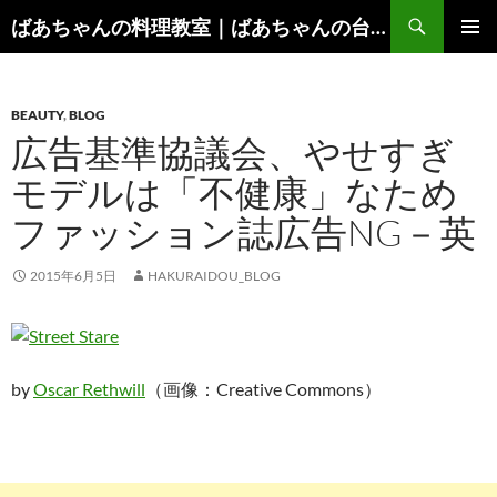
コ
検
ばあちゃんの料理教室｜ばあちゃんの台所から学ぶ、食と健康の知恵
ン
索
メインメ
テ
ニュー
ン
BEAUTY
,
BLOG
ツ
広告基準協議会、やせすぎ
へ
ス
モデルは「不健康」なため
キ
ファッション誌広告NG－英
ッ
プ
2015年6月5日
HAKURAIDOU_BLOG
by
Oscar Rethwill
（画像：Creative Commons）