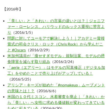
【2016年】
「美しい」と「きれい」の言葉の違いとは？｜ジェニフ
ァー・ローレンス、ハリウッドのルックス重視に苦言よ
り
（2016/1/5）
問題に対してユーモアで解決しよう！｜アカデミー賞授
賞式の司会クリス・ロック（Chris Rock）から学んだこ
と #Oscars
（2016/2/29）
米加州議員が「痩せすぎモデル」規制法案、モデルの摂
食障害を減らす取り組み
（2016/2/24）
「aerie（エアリー）」はモデルの写真修正（デジタル加
工）をやめたことで売り上げがアップしている！
（2016/5/25）
アリシア・キーズが始めた「#nomakeup」ムーブメント
の意味とは！？
（2016/6/6）
米国の１０代ミスコン、水着審査を廃止｜「きれい」か
ら「美しい」へ女性に求める価値観が変わってきている
ために起きている
（2016/6/30）