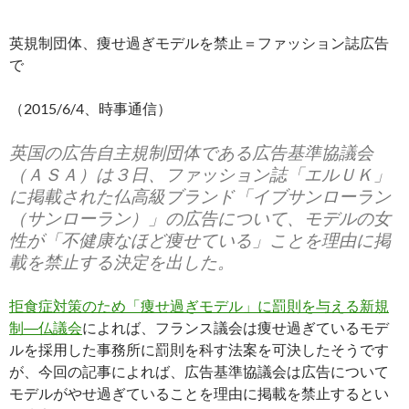
英規制団体、痩せ過ぎモデルを禁止＝ファッション誌広告
で
（2015/6/4、時事通信）
英国の広告自主規制団体である広告基準協議会
（ＡＳＡ）は３日、ファッション誌「エルＵＫ」
に掲載された仏高級ブランド「イブサンローラン
（サンローラン）」の広告について、モデルの女
性が「不健康なほど痩せている」ことを理由に掲
載を禁止する決定を出した。
拒食症対策のため「痩せ過ぎモデル」に罰則を与える新規
制―仏議会
によれば、フランス議会は痩せ過ぎているモデ
ルを採用した事務所に罰則を科す法案を可決したそうです
が、今回の記事によれば、広告基準協議会は広告について
モデルがやせ過ぎていることを理由に掲載を禁止するとい