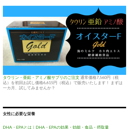
タウリン・亜鉛・アミノ酸サプリのご注文
通常価格7,560円（税
込）を初回お試し価格6,615円（税込）で販売いたします！ まずは
一カ月、試してみませんか？
女性に必要な栄養
DHA・EPAとは｜DHA・EPAの効果・効能・食品・摂取量