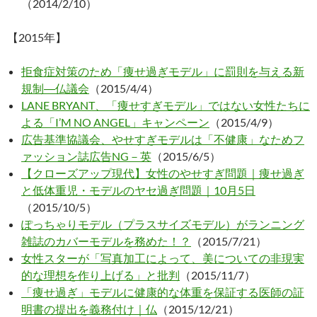
（2014/2/10）
【2015年】
拒食症対策のため「痩せ過ぎモデル」に罰則を与える新
規制―仏議会
（2015/4/4）
LANE BRYANT、「痩せすぎモデル」ではない女性たちに
よる「I’M NO ANGEL」キャンペーン
（2015/4/9）
広告基準協議会、やせすぎモデルは「不健康」なためフ
ァッション誌広告NG－英
（2015/6/5）
【クローズアップ現代】女性のやせすぎ問題｜痩せ過ぎ
と低体重児・モデルのヤセ過ぎ問題｜10月5日
（2015/10/5）
ぽっちゃりモデル（プラスサイズモデル）がランニング
雑誌のカバーモデルを務めた！？
（2015/7/21）
女性スターが「写真加工によって、美についての非現実
的な理想を作り上げる」と批判
（2015/11/7）
「痩せ過ぎ」モデルに健康的な体重を保証する医師の証
明書の提出を義務付け｜仏
（2015/12/21）