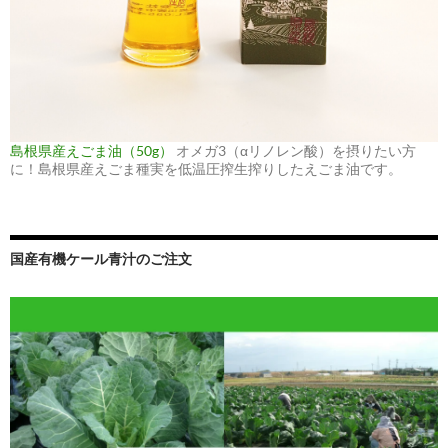
島根県産えごま油（50g）
オメガ3（αリノレン酸）を摂りたい方
に！島根県産えごま種実を低温圧搾生搾りしたえごま油です。
国産有機ケール青汁のご注文