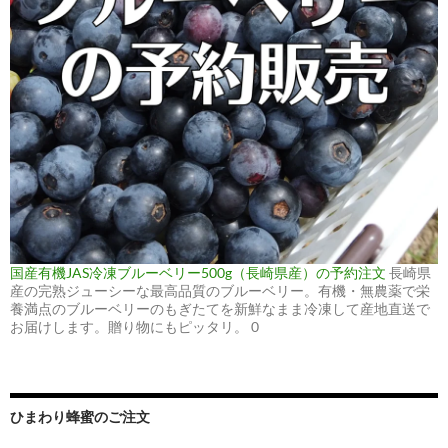
国産有機JAS冷凍ブルーベリー500g（長崎県産）の予約注文
長崎県
産の完熟ジューシーな最高品質のブルーベリー。有機・無農薬で栄
養満点のブルーベリーのもぎたてを新鮮なまま冷凍して産地直送で
お届けします。贈り物にもピッタリ。 0
ひまわり蜂蜜のご注文