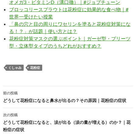
オメガ3・ビタミンD（溝口徹）｜#ジョブチューン
ブロッコリースプラウトは花粉症に効果的な食べ物｜#
世界一受けたい授業
「鼻の穴と目の周りにワセリンを塗ると花粉症対策にな
る！？」が話題｜使い方とは？
花粉症対策マスクの選ぶポイント｜ガーゼ型・プリーツ
型・立体型タイプのうちどれがおすすめ？
くしゃみ
花粉症
投
前の投稿
稿
どうして花粉症になると鼻水が出るの？その原因｜花粉症の症状
ナ
次の投稿
ビ
どうして花粉症になると、涙が出る（涙の量が増える）のか？｜花
粉症の症状
ゲ