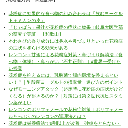
花粉症に効果的な食べ物の組み合わせは「飲むヨーグル
ト＋ミカンの皮」
「じゃばら」果汁が花粉症の症状に効果！岐阜大医学部
の研究で実証 【和歌山】
本わさびの香り成分には鼻水や鼻づまりといった花粉症
の症状を和らげる効果がある
レンコン＋甘酒による花粉症対策・鼻づまり解消法（食
べ物・体操）・鼻うがい（石井正則）｜#世界一受けた
い授業
花粉症を抑えるには、乳酸菌で腸内環境を整えるとい
い！？｜乳酸菌ヨーグルトの摂取量・選び方のポイント
なぜモーニングアタック（起床時に花粉症の症状がひど
くなる）が起きるのか？｜対策には第２世代抗ヒスタミ
ン薬がよい
レンコンのポリフェノールで花粉症対策｜ポリフェノー
ルたっぷりのレンコンの調理法とは？
花粉症は栄養療法で8割以上が改善｜砂糖をとらない・