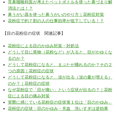
耳鼻咽喉科医が考えたペットボトルを使った鼻づまり解
消法とは！？
鼻うがい器を使った鼻うがいのやり方｜花粉症対策
花粉症で約７割の人の仕事効率が低下している！？
【目の花粉症の症状 関連記事】
花粉症による目のかゆみ対策・対処法
どうして目に異物（花粉など）が入ると、目がかゆくな
るのか？
どうして花粉症になると、まぶたが腫れるのか？その２
つの原因｜花粉症の症状
どうして花粉症になると、涙が出る（涙の量が増える）
のか？｜花粉症の症状
なぜ花粉症で「目が痛い」という症状が出るの？｜花粉
症による目の痛み対策
実際に感じている花粉症の症状第１位は「目のかゆみ」
花粉症の症状：目のかゆみ・充血 洗いすぎは逆効果