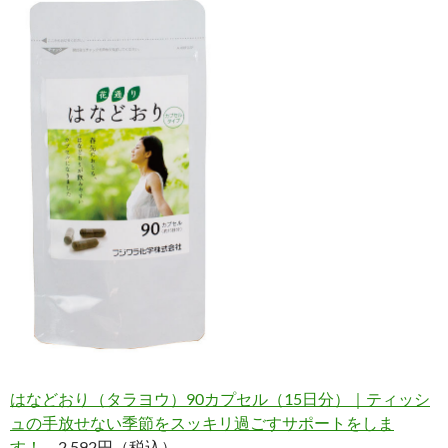
はなどおり（タラヨウ）90カプセル（15日分）｜ティッシ
ュの手放せない季節をスッキリ過ごすサポートをしま
す！
2,592円（税込）