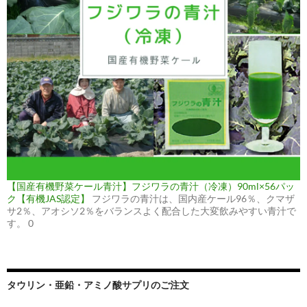
【国産有機野菜ケール青汁】フジワラの青汁（冷凍）90ml×56パッ
ク【有機JAS認定】
フジワラの青汁は、国内産ケール96％、クマザ
サ2％、アオシソ2％をバランスよく配合した大変飲みやすい青汁で
す。 0
タウリン・亜鉛・アミノ酸サプリのご注文