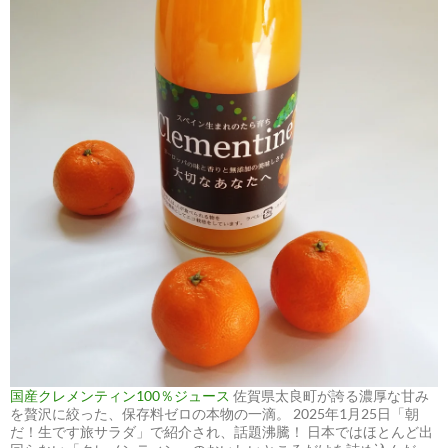
国産クレメンティン100％ジュース
佐賀県太良町が誇る濃厚な甘み
を贅沢に絞った、保存料ゼロの本物の一滴。 2025年1月25日「朝
だ！生です旅サラダ」で紹介され、話題沸騰！ 日本ではほとんど出