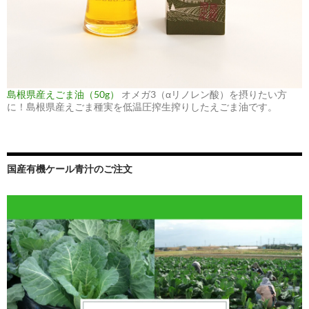
島根県産えごま油（50g）
オメガ3（αリノレン酸）を摂りたい方
に！島根県産えごま種実を低温圧搾生搾りしたえごま油です。
国産有機ケール青汁のご注文