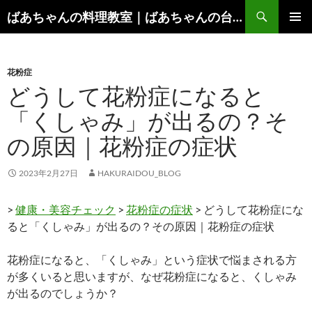
コ
検
ばあちゃんの料理教室｜ばあちゃんの台所から学ぶ、食と健康の知恵
ン
索
メインメ
テ
ニュー
ン
花粉症
ツ
どうして花粉症になると
へ
ス
「くしゃみ」が出るの？そ
キ
の原因｜花粉症の症状
ッ
プ
2023年2月27日
HAKURAIDOU_BLOG
>
健康・美容チェック
>
花粉症の症状
> どうして花粉症にな
ると「くしゃみ」が出るの？その原因｜花粉症の症状
花粉症になると、「くしゃみ」という症状で悩まされる方
が多くいると思いますが、なぜ花粉症になると、くしゃみ
が出るのでしょうか？