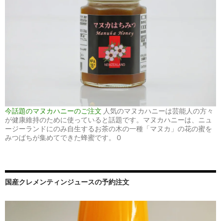
今話題のマヌカハニーのご注文
人気のマヌカハニーは芸能人の方々
が健康維持のために使っていると話題です。マヌカハニーは、ニュ
ージーランドにのみ自生するお茶の木の一種「マヌカ」の花の蜜を
みつばちが集めてできた蜂蜜です。 0
国産クレメンティンジュースの予約注文