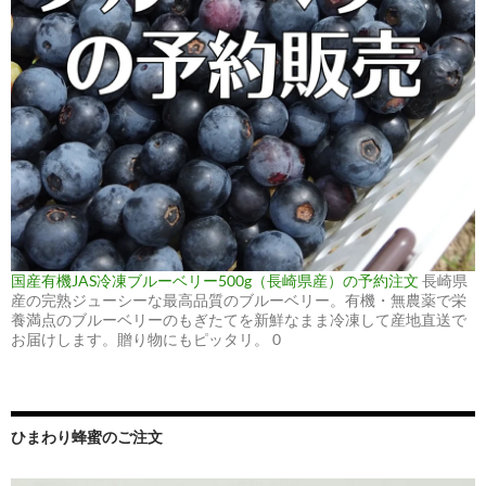
国産有機JAS冷凍ブルーベリー500g（長崎県産）の予約注文
長崎県
産の完熟ジューシーな最高品質のブルーベリー。有機・無農薬で栄
養満点のブルーベリーのもぎたてを新鮮なまま冷凍して産地直送で
お届けします。贈り物にもピッタリ。 0
ひまわり蜂蜜のご注文