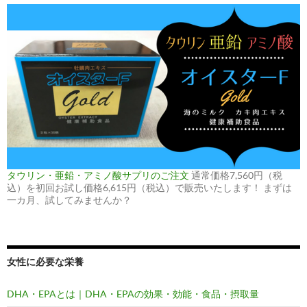
タウリン・亜鉛・アミノ酸サプリのご注文
通常価格7,560円（税
込）を初回お試し価格6,615円（税込）で販売いたします！ まずは
一カ月、試してみませんか？
女性に必要な栄養
DHA・EPAとは｜DHA・EPAの効果・効能・食品・摂取量