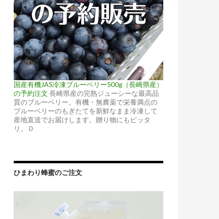
国産有機JAS冷凍ブルーベリー500g（長崎県産）
の予約注文
長崎県産の完熟ジューシーな最高品
質のブルーベリー。有機・無農薬で栄養満点の
ブルーベリーのもぎたてを新鮮なまま冷凍して
産地直送でお届けします。贈り物にもピッタ
リ。 0
ひまわり蜂蜜のご注文