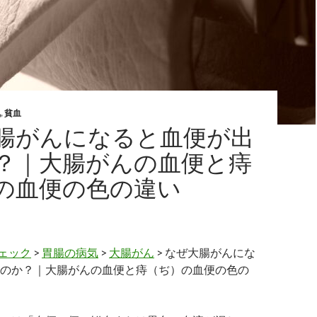
気
,
貧血
腸がんになると血便が出
？｜大腸がんの血便と痔
の血便の色の違い
ェック
>
胃腸の病気
>
大腸がん
> なぜ大腸がんにな
のか？｜大腸がんの血便と痔（ぢ）の血便の色の