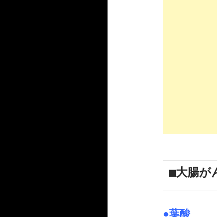
■大腸が
●葉酸