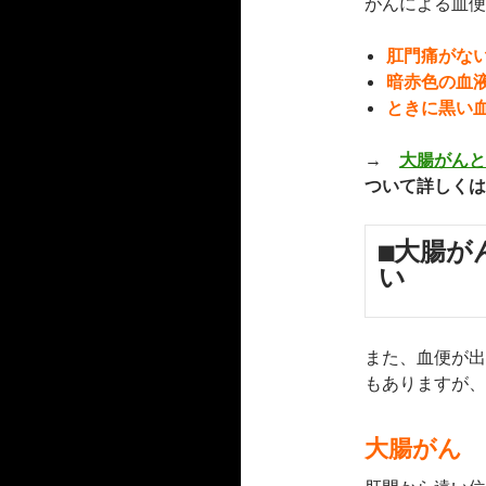
がんによる血便
肛門痛がな
暗赤色の血
ときに黒い
→
大腸がんと
ついて詳しくは
■大腸が
い
また、血便が出
もありますが、
大腸がん