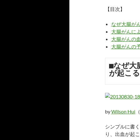
【目次】
なぜ大腸が
大腸がんに
大腸がんの
大腸がんの
■なぜ大
が起こる
by
Wilson Hui
（
シンプルに書く
り、出血が起こ