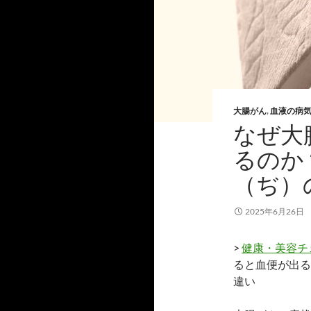
大腸がん
,
血液の病
なぜ大
るのか
（ぢ）
2025年6月26日
>
健康・美容チ
ると血便が出る
違い