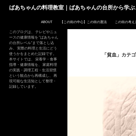
コ
検
ばあちゃんの料理教室｜ばあちゃんの台所から学ぶ
ン
索
テ
ABOUT
【この街の中心】この街の憲法
この街の考え
ン
ツ
このブログは、 テレビやニュ
ースの健康情報を “ばあちゃん
へ
の台所レベル”まで落とし込
ス
み、 実際の料理と生活にどう
キ
使うかをまとめた記録です。
「貧血」カテゴ
本サイトでは、 栄養学・食事
ッ
指導・健康情報を、 家庭料理
プ
の実践・調理工程・生活習慣
という観点から再構成し、 再
現可能な生活知として整理・
記録しています。