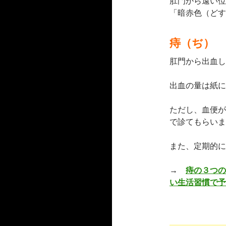
肛門から遠い位
「暗赤色（どす
痔（ぢ）
肛門から出血し
出血の量は紙に
ただし、血便が
で診てもらいま
また、定期的に
→
痔の３つの
い生活習慣で予