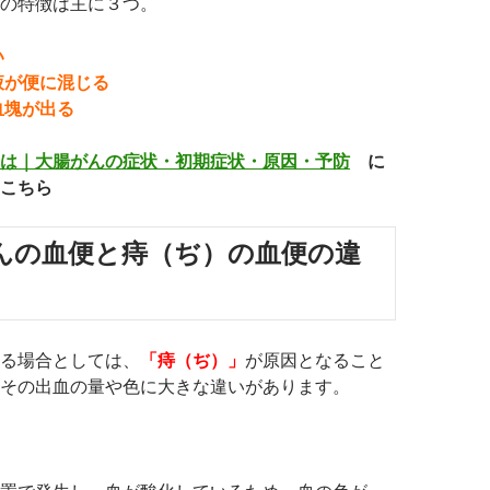
の特徴は主に３つ。
い
液が便に混じる
血塊が出る
は｜大腸がんの症状・初期症状・原因・予防
に
こちら
んの血便と痔（ぢ）の血便の違
る場合としては、
「痔（ぢ）」
が原因となること
その出血の量や色に大きな違いがあります。