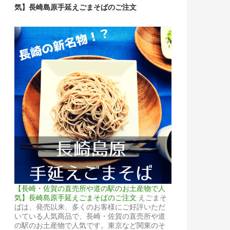
気】長崎島原手延えごまそばのご注文
【長崎・佐賀の直売所や道の駅のお土産物で人
気】長崎島原手延えごまそばのご注文
えごまそ
ばは、発売以来、多くのお客様にご好評いただ
いている人気商品で、長崎・佐賀の直売所や道
の駅のお土産物で人気です。東京など関東のそ