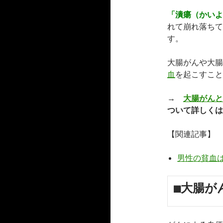
「潰瘍（かいよ
れて崩れ落ちて
す。
大腸がんや大腸
血
を起こすこと
→
大腸がんと
ついて詳しくは
【関連記事】
男性の貧血
■大腸が