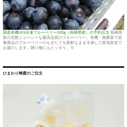
国産有機JAS冷凍ブルーベリー500g（長崎県産）の予約注文
長崎県
産の完熟ジューシーな最高品質のブルーベリー。有機・無農薬で栄
養満点のブルーベリーのもぎたてを新鮮なまま冷凍して産地直送で
お届けします。贈り物にもピッタリ。 0
ひまわり蜂蜜のご注文