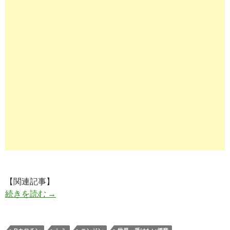
【関連記事】
ニンジンジュースで「隠れジミ」が消える！？｜
続きを読む
→