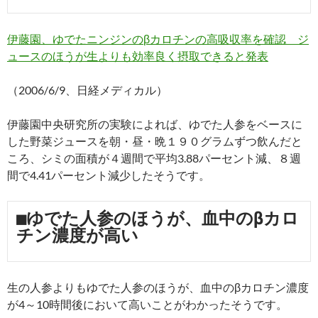
伊藤園、ゆでたニンジンのβカロチンの高吸収率を確認 ジ
ュースのほうが生よりも効率良く摂取できると発表
（2006/6/9、日経メディカル）
伊藤園中央研究所の実験によれば、ゆでた人参をベースに
した野菜ジュースを朝・昼・晩１９０グラムずつ飲んだと
ころ、シミの面積が４週間で平均3.88パーセント減、８週
間で4.41パーセント減少したそうです。
■ゆでた人参のほうが、血中のβカロ
チン濃度が高い
生の人参よりもゆでた人参のほうが、血中のβカロチン濃度
が4～10時間後において高いことがわかったそうです。