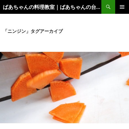
コ
検
ばあちゃんの料理教室｜ばあちゃんの台所から学ぶ、食と健康の知恵
ン
索
メインメ
テ
ニュー
ン
ツ
「ニンジン」タグアーカイブ
へ
ス
キ
ッ
プ