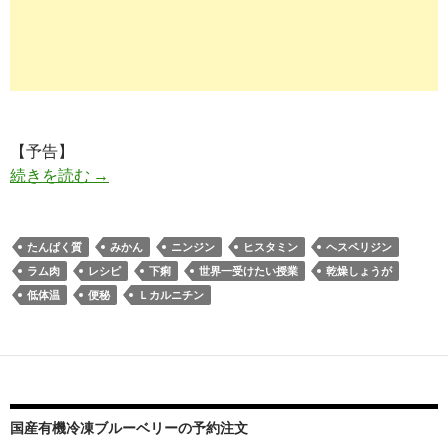
【予告】
低体温を改善するポカポカ術・ホットスムージー
続きを読む
→
たんぱく質
みかん
ニンジン
ヒスタミン
ヘスペリジン
ラム肉
レシピ
下痢
世界一受けたい授業
乾燥しょうが
低体温
便秘
Ｌカルニチン
国産有機冷凍ブルーベリーの予約注文