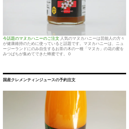
今話題のマヌカハニーのご注文
人気のマヌカハニーは芸能人の方々
が健康維持のために使っていると話題です。マヌカハニーは、ニュ
ージーランドにのみ自生するお茶の木の一種「マヌカ」の花の蜜を
みつばちが集めてできた蜂蜜です。 0
国産クレメンティンジュースの予約注文