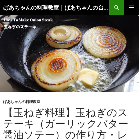
コ
検
ばあちゃんの料理教室｜ばあちゃんの台所から学ぶ、食と健康の知恵
ン
索
メインメ
テ
ニュー
ン
ツ
へ
ス
キ
ッ
プ
ばあちゃんの料理教室
【玉ねぎ料理】玉ねぎのス
テーキ（ガーリックバター
醤油ソテー）の作り方・レ