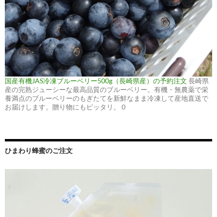
国産有機JAS冷凍ブルーベリー500g（長崎県産）の予約注文
長崎県
産の完熟ジューシーな最高品質のブルーベリー。有機・無農薬で栄
養満点のブルーベリーのもぎたてを新鮮なまま冷凍して産地直送で
お届けします。贈り物にもピッタリ。 0
ひまわり蜂蜜のご注文