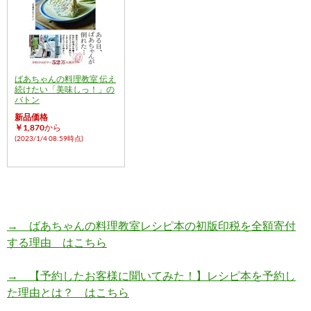
ばあちゃんの料理教室 伝え
続けたい「美味しっ！」の
バトン
新品価格
￥1,870
から
(2023/1/4 08:59時点)
→ ばあちゃんの料理教室レシピ本の初版印税を全額寄付
する理由 はこちら
→ 【予約したお客様に聞いてみた！】レシピ本を予約し
た理由とは？ はこちら