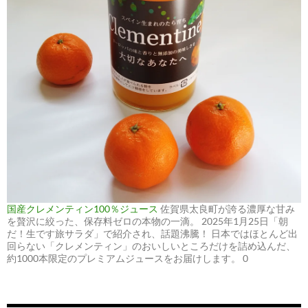
国産クレメンティン100％ジュース
佐賀県太良町が誇る濃厚な甘み
を贅沢に絞った、保存料ゼロの本物の一滴。 2025年1月25日「朝
だ！生です旅サラダ」で紹介され、話題沸騰！ 日本ではほとんど出
回らない「クレメンティン」のおいしいところだけを詰め込んだ、
約1000本限定のプレミアムジュースをお届けします。 0