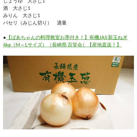
しょうゆ 大さじ1
酒 大さじ1
みりん 大さじ1
パセリ（みじん切り） 適量
●
【ばあちゃんの料理教室お墨付き！】有機JAS 新玉ねぎ
4kg（M～Lサイズ）（長崎県 百笑会）【産地直送！】