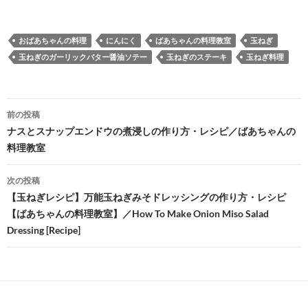
おばあちゃんの料理
にんにく
ばあちゃんの料理教室
玉ねぎ
玉ねぎのガーリックバター醤油ソテー
玉ねぎのステーキ
玉ねぎ料理
投
前の投稿
稿
ナスとスナップエンドウの煮浸しの作り方・レシピ／ばあちゃんの
料理教室
ナ
ビ
次の投稿
【玉ねぎレシピ】万能玉ねぎみそドレッシングの作り方・レシピ
ゲ
【ばあちゃんの料理教室】／How To Make Onion Miso Salad
ー
Dressing [Recipe]
シ
ョ
ン