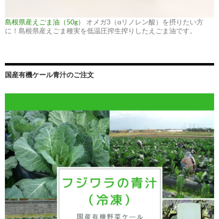
島根県産えごま油（50g）
オメガ3（αリノレン酸）を摂りたい方
に！島根県産えごま種実を低温圧搾生搾りしたえごま油です。
国産有機ケール青汁のご注文