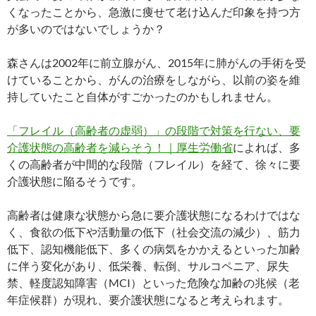
くなったことから、急激に痩せて老け込んだ印象を持つ方
が多いのではないでしょうか？
森さんは2002年に前立腺がん、2015年に肺がんの手術を受
けていることから、がんの治療をしながら、以前の姿を維
持していたこと自体がすごかったのかもしれません。
「フレイル（高齢者の虚弱）」の段階で対策を行ない、要
介護状態の高齢者を減らそう！｜厚生労働省
によれば、多
くの高齢者が中間的な段階（フレイル）を経て、徐々に要
介護状態に陥るそうです。
高齢者は健康な状態から急に要介護状態になるわけではな
く、食欲の低下や活動量の低下（社会交流の減少）、筋力
低下、認知機能低下、多くの病気をかかえるといった加齢
に伴う変化があり、低栄養、転倒、サルコペニア、尿失
禁、軽度認知障害（MCI）といった危険な加齢の兆候（老
年症候群）が現れ、要介護状態になると考えられます。