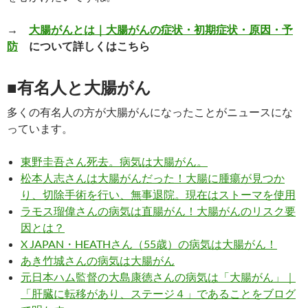
→
大腸がんとは｜大腸がんの症状・初期症状・原因・予
防
について詳しくはこちら
■有名人と大腸がん
多くの有名人の方が大腸がんになったことがニュースにな
っています。
東野圭吾さん死去。病気は大腸がん。
松本人志さんは大腸がんだった！大腸に腫瘍が見つか
り、切除手術を行い、無事退院。現在はストーマを使用
ラモス瑠偉さんの病気は直腸がん！大腸がんのリスク要
因とは？
X JAPAN・HEATHさん（55歳）の病気は大腸がん！
あき竹城さんの病気は大腸がん
元日本ハム監督の大島康徳さんの病気は「大腸がん」｜
「肝臓に転移があり、ステージ４」であることをブログ