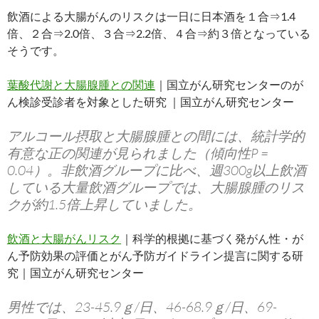
飲酒による大腸がんのリスクは一日に日本酒を１合⇒1.4
倍、２合⇒2.0倍、３合⇒2.2倍、４合⇒約３倍となっている
そうです。
葉酸代謝と大腸腺腫との関連
｜国立がん研究センターのが
ん検診受診者を対象とした研究 ｜国立がん研究センター
アルコール摂取と大腸腺腫との間には、統計学的
有意な正の関連が見られました（傾向性P =
0.04）。非飲酒グループに比べ、週300g以上飲酒
している大量飲酒グループでは、大腸腺腫のリス
クが約1.5倍上昇していました。
飲酒と大腸がんリスク
｜科学的根拠に基づく発がん性・が
ん予防効果の評価とがん予防ガイドライン提言に関する研
究｜国立がん研究センター
男性では、23-45.9ｇ/日、46-68.9ｇ/日、69-