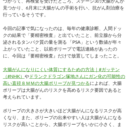
つかって、再検査を受けたところ、ステージ3の大腸がんが
見つかり、6月末に大腸がんの手術を行い、抗がん剤治療を
行っているそうです。
今回の記事で気になったのは、毎年の健康診断、人間ドッ
クの結果で「要精密検査」と出ていたこと、前立腺から分
泌されるタンパク質の量を測る 「PSA」という数値が年々
上がっていたこと、以前ポリープで電話連絡があったの
に、今回は『要精密検査』だけで放置してしまったこと。
大腸がんになりにくい体質にするための方法｜#ガッテン
（#NHK）
や
ドランクドラゴン塚地さんにガン化の可能性の
高い直径８ＭＭの大腸ポリープが見つかる
によれば、大腸
ポリープは大腸がんのリスクを高めるリスク要因であると
考えられています。
ポリープの大きさが大きいほど大腸がんになるリスクが高
くなり、また、ポリープの出来やすい人は大腸がんになる
リスクが高いことから、大腸ポリープをいかに小さく、ま