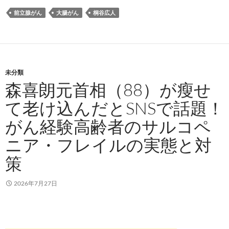
前立腺がん
大腸がん
桐谷広人
未分類
森喜朗元首相（88）が瘦せ
て老け込んだとSNSで話題！
がん経験高齢者のサルコペ
ニア・フレイルの実態と対
策
2026年7月27日