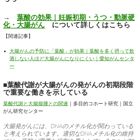
→
葉酸の効果｜妊娠初期・うつ・動脈硬
化・大腸がん
について詳しくはこちら
【関連記事】
大腸がんの予防に「葉酸」が効果｜葉酸を多く摂って飲
酒しない人ほど大腸がんになりにくい｜愛知がんセンタ
ー
■葉酸代謝が大腸がんの発がんの初期段階
で重要な働きを示している
葉酸代謝と大腸腺腫との関連
｜多目的コホート研究｜国立
がん研究センター
大腸発がんには、DNAのメチル化が関わっている
と考えられています。適切なDNAメチル化の維持