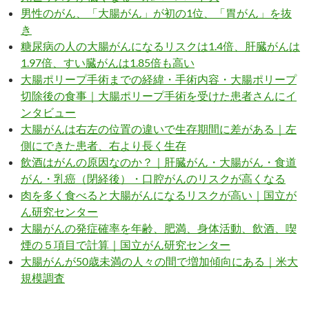
男性のがん、「大腸がん」が初の1位、「胃がん」を抜
き
糖尿病の人の大腸がんになるリスクは1.4倍、肝臓がんは
1.97倍、すい臓がんは1.85倍も高い
大腸ポリープ手術までの経緯・手術内容・大腸ポリープ
切除後の食事｜大腸ポリープ手術を受けた患者さんにイ
ンタビュー
大腸がんは右左の位置の違いで生存期間に差がある｜左
側にできた患者、右より長く生存
飲酒はがんの原因なのか？｜肝臓がん・大腸がん・食道
がん・乳癌（閉経後）・口腔がんのリスクが高くなる
肉を多く食べると大腸がんになるリスクが高い｜国立が
ん研究センター
大腸がんの発症確率を年齢、肥満、身体活動、飲酒、喫
煙の５項目で計算｜国立がん研究センター
大腸がんが50歳未満の人々の間で増加傾向にある｜米大
規模調査