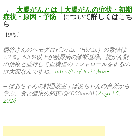
→
大腸がんとは｜大腸がんの症状・初期
症状・原因・予防
について詳しくはこち
ら
【追記】
桐谷さんのヘモグロビンA1c（HbA1c）の数値は
7.2％。6.5％以上が糖尿病の診断基準。抗がん剤
の治療と並行して血糖値のコントロールをするの
は大変なんですね。
https://t.co/iJGIbQko3E
— ばあちゃんの料理教室｜ばあちゃんの台所から
学ぶ、食と健康の知恵 (@4050health)
August 5,
2026