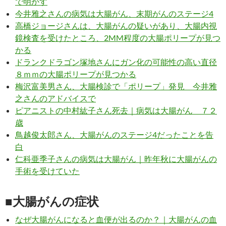
で明かす
今井雅之さんの病気は大腸がん、末期がんのステージ4
高橋ジョージさんは、大腸がんの疑いがあり、大腸内視
鏡検査を受けたところ、2MM程度の大腸ポリープが見つ
かる
ドランクドラゴン塚地さんにガン化の可能性の高い直径
８ｍｍの大腸ポリープが見つかる
梅沢富美男さん、大腸検診で「ポリープ」発見 今井雅
之さんのアドバイスで
ピアニストの中村紘子さん死去｜病気は大腸がん ７２
歳
鳥越俊太郎さん、大腸がんのステージ4だったことを告
白
仁科亜季子さんの病気は大腸がん｜昨年秋に大腸がんの
手術を受けていた
■大腸がんの症状
なぜ大腸がんになると血便が出るのか？｜大腸がんの血