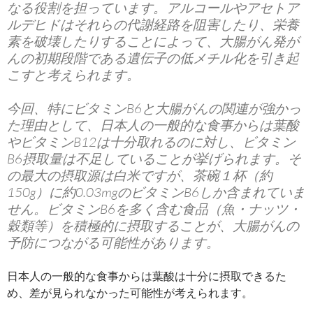
なる役割を担っています。アルコールやアセトア
ルデヒドはそれらの代謝経路を阻害したり、栄養
素を破壊したりすることによって、大腸がん発が
んの初期段階である遺伝子の低メチル化を引き起
こすと考えられます。
今回、特にビタミンB6と大腸がんの関連が強かっ
た理由として、日本人の一般的な食事からは葉酸
やビタミンB12は十分取れるのに対し、ビタミン
B6摂取量は不足していることが挙げられます。そ
の最大の摂取源は白米ですが、茶碗１杯（約
150g）に約0.03mgのビタミンB6しか含まれていま
せん。ビタミンB6を多く含む食品（魚・ナッツ・
穀類等）を積極的に摂取することが、大腸がんの
予防につながる可能性があります。
日本人の一般的な食事からは葉酸は十分に摂取できるた
め、差が見られなかった可能性が考えられます。