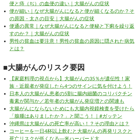
便と痔（ぢ）の血便の違い｜大腸がんの症状
便が細い｜なぜ大腸がんになると便が細くなるのか？そ
の原因・太さの目安｜大腸がんの症状
便通の異常｜なぜ大腸がんになると便秘と下痢を繰り返
すのか？｜大腸がんの症状
男性の貧血は要注意！男性の貧血の原因に隠された病気
とは？
■大腸がんのリスク要因
【家庭料理の視点から】大腸がんの35％が遺伝性！家
族・近親者が発症したら4つのサインに気を付けよう！
日本人の大腸がん患者の5割に腸内細菌のコリバクチン
毒素が関与か／若年者の大腸がん発症増との関連も
大腸がんにならないためにも大腸内視鏡検査を受けたら
「腺腫はありましたか？」と聞こう！｜#ガッテン
沖縄県は大腸がんの死亡率が高い！？その理由とは？
コーヒーを一日4杯以上飲むと大腸がんの再発リスクと
死亡リスクが低くなる―米ハーバード大