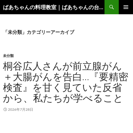
コ
検
ばあちゃんの料理教室｜ばあちゃんの台所から学ぶ、食と健康の知恵
ン
索
メインメ
テ
ニュー
ン
ツ
「未分類」カテゴリーアーカイブ
へ
ス
キ
未分類
ッ
桐谷広人さんが前立腺がん
プ
＋大腸がんを告白…『要精密
検査』を甘く見ていた反省
から、私たちが学べること
2026年7月28日