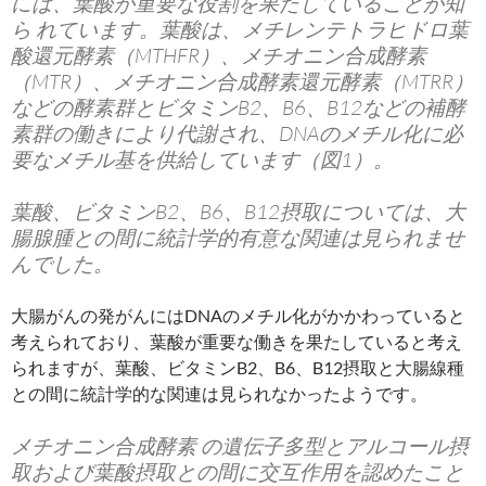
には、葉酸が重要な役割を果たしていることが知
ら れています。葉酸は、メチレンテトラヒドロ葉
酸還元酵素（MTHFR）、メチオニン合成酵素
（MTR）、メチオニン合成酵素還元酵素（MTRR）
などの酵素群とビタミンB2、B6、B12などの補酵
素群の働きにより代謝され、DNAのメチル化に必
要なメチル基を供給しています（図1）。
葉酸、ビタミンB2、B6、B12摂取については、大
腸腺腫との間に統計学的有意な関連は見られませ
んでした。
大腸がんの発がんにはDNAのメチル化がかかわっていると
考えられており、葉酸が重要な働きを果たしていると考え
られますが、葉酸、ビタミンB2、B6、B12摂取と大腸線種
との間に統計学的な関連は見られなかったようです。
メチオニン合成酵素 の遺伝子多型とアルコール摂
取および葉酸摂取との間に交互作用を認めたこと