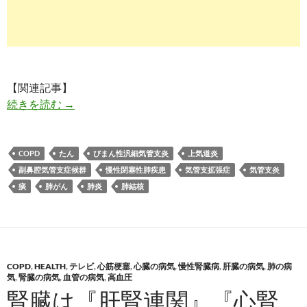
【関連記事】
たんが出る｜痰の色（黄色・緑）や原因でどんな
続きを読む
→
COPD
たん
びまん性汎細気管支炎
上気道炎
副鼻腔気管支症候群
慢性閉塞性肺疾患
気管支拡張症
気管支炎
痰
肺がん
肺炎
肺結核
COPD
,
HEALTH
,
テレビ
,
心筋梗塞
,
心臓の病気
,
慢性腎臓病
,
肝臓の病気
,
肺の病
気
,
腎臓の病気
,
血管の病気
,
高血圧
腎臓は『肝腎連関』『心腎