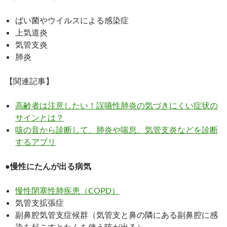
ばい菌やウイルスによる感染症
上気道炎
気管支炎
肺炎
【関連記事】
高齢者は注意したい！誤嚥性肺炎の気づきにくい症状の
サインとは？
咳の音から診断して、肺炎や喘息、気管支炎などを診断
するアプリ
●慢性にたんが出る病気
慢性閉塞性肺疾患（COPD）
気管支拡張症
副鼻腔気管支症候群（気管支と鼻の隣にある副鼻腔に感
染を起こすとたんを伴う咳が出る）