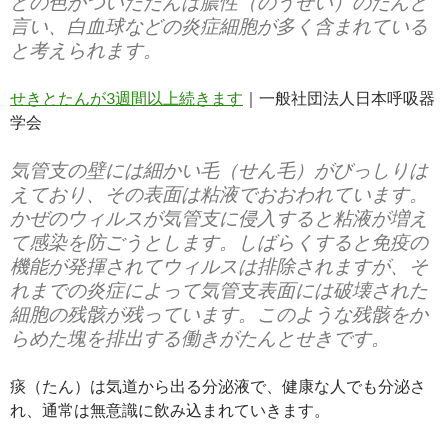
どの色がついたたんは膿性（のうせい）のたんと
言い、白血球などの炎症細胞が多く含まれている
と考えられます。
せきとたんが3週間以上続きます
｜一般社団法人日本呼吸器
学会
気管支の壁には細かい毛（せん毛）がびっしりは
えており、その表面は粘液でおおわれています。
かぜのウィルスが気管支に侵入すると粘液が増え
て感染を防ごうとします。しばらくすると免疫の
機能が発揮されてウィルスは排除されますが、そ
れまでの炎症によって気管支表面には破壊された
細胞の残骸が残っています。このような残骸をか
らめた塊を排出する働きがたんとせきです。
痰（たん）は気道から出る分泌液で、健康な人でも分泌さ
れ、通常は無意識に飲み込まれていきます。