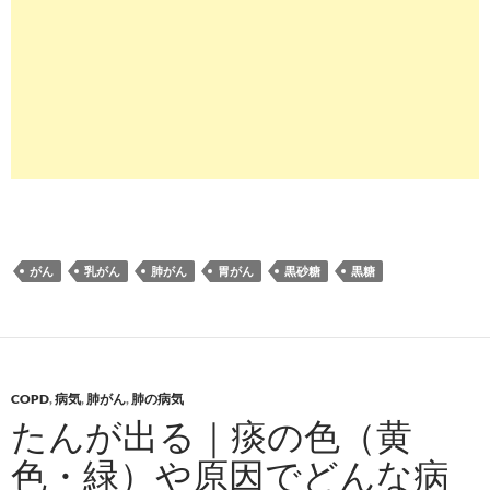
がん
乳がん
肺がん
胃がん
黒砂糖
黒糖
COPD
,
病気
,
肺がん
,
肺の病気
たんが出る｜痰の色（黄
色・緑）や原因でどんな病