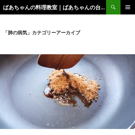
コ
検
ばあちゃんの料理教室｜ばあちゃんの台所から学ぶ、食と健康の知恵
ン
索
メインメ
テ
ニュー
ン
ツ
「肺の病気」カテゴリーアーカイブ
へ
ス
キ
ッ
プ