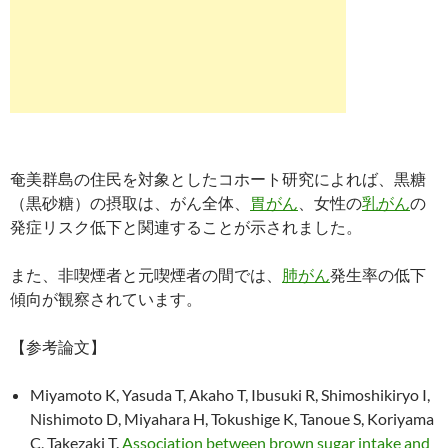
奄美群島の住民を対象としたコホート研究によれば、黒糖
（黒砂糖）の摂取は、がん全体、
胃がん
、女性の
乳がん
の
発症リスク低下と関連することが示されました。
また、非喫煙者と元喫煙者の間では、
肺がん
発生率の低下
傾向が観察されています。
【参考論文】
Miyamoto K, Yasuda T, Akaho T, Ibusuki R, Shimoshikiryo I,
Nishimoto D, Miyahara H, Tokushige K, Tanoue S, Koriyama
C, Takezaki T.
Association between brown sugar intake and