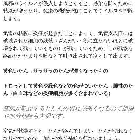
風邪のウイルスが侵入しようとすると、感染を防ぐために
粘液が増えたり、免疫の機能が働くことでウイルスを排除
します。
気道の粘膜に炎症が起きたことによって、気管支表面には
破壊された細胞の残骸（ざんがい：役に立たないほどに破
壊されて残っているもの）が残っているため、この残骸を
絡めたかたまりを咳などで吐き出されて痰として出ます。
黄色いたん→サラサラのたんが濃くなったもの
ドロっとして黄色や緑色などの色がついたたん→膿性のた
ん（白血球などの炎症細胞が多く含まれている）
空気が乾燥するとたんの切れが悪くなるので加湿
や水分補給も大切です。
空気が乾燥すると、たんが絡んでしまい、たんが切れなく
なりやすいので、加湿や水分補給を行ないましょう。