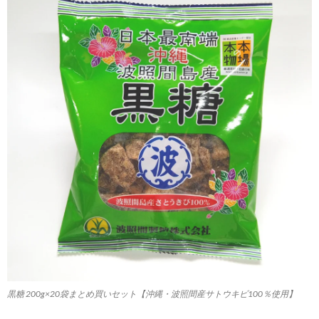
黒糖 200g×20袋まとめ買いセット【沖縄・波照間産サトウキビ100％使用】