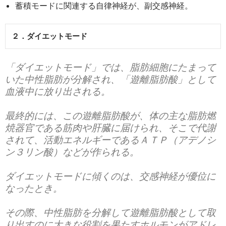
蓄積モードに関連する自律神経が、副交感神経。
２．ダイエットモード
「ダイエットモード」では、脂肪細胞にたまって
いた中性脂肪が分解され、「遊離脂肪酸」として
血液中に放り出される。
最終的には、この遊離脂肪酸が、体の主な脂肪燃
焼器官である筋肉や肝臓に届けられ、そこで代謝
されて、活動エネルギーであるＡＴＰ（アデノシ
ン３リン酸）などが作られる。
ダイエットモードに傾くのは、交感神経が優位に
なったとき。
その際、中性脂肪を分解して遊離脂肪酸として取
り出すのに大きな役割を果たすホルモンがアドレ