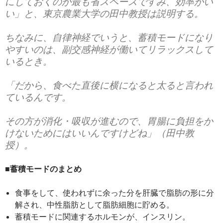
にしておくのが最も省スペースですみ、効率がい
い」と、東京農業大学の田中教授は説明する。
ちなみに、自律神経でいうと、蓄積モードになり
やすいのは、副交感神経が働いてリラックスして
いるとき。
「だから、食べた直後に横になると太ると言われ
ているんです。
その方が消化・吸収が進むので、胃腸に負担をか
けないためにはいいんですけどね」（田中教
授）。
■蓄積モードのまとめ
食事をして、使われずに余った分を肝臓で脂肪の形に分
解され、中性脂肪として脂肪細胞に貯める。
蓄積モードに関連するホルモンが、インスリン。