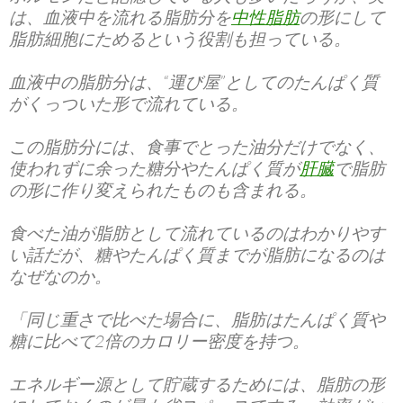
は、血液中を流れる脂肪分を
中性脂肪
の形にして
脂肪細胞にためるという役割も担っている。
血液中の脂肪分は、“運び屋”としてのたんぱく質
がくっついた形で流れている。
この脂肪分には、食事でとった油分だけでなく、
使われずに余った糖分やたんぱく質が
肝臓
で脂肪
の形に作り変えられたものも含まれる。
食べた油が脂肪として流れているのはわかりやす
い話だが、糖やたんぱく質までが脂肪になるのは
なぜなのか。
「同じ重さで比べた場合に、脂肪はたんぱく質や
糖に比べて2倍のカロリー密度を持つ。
エネルギー源として貯蔵するためには、脂肪の形