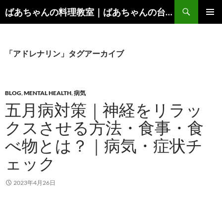
コ
検
ばあちゃんの料理教室｜ばあちゃんの台所から学ぶ、食と健康の知恵
ン
索
メインメ
テ
ニュー
ン
ツ
「アドレナリン」タグアーカイブ
へ
ス
キ
BLOG
,
MENTAL HEALTH
,
病気
ッ
五月病対策｜神経をリラッ
プ
クスさせる方法・食事・食
べ物とは？｜病気・症状チ
ェック
2023年4月26日