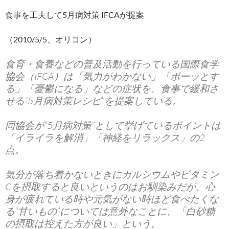
食事を工夫して5月病対策 IFCAが提案
（2010/5/5、オリコン）
食育・食養などの普及活動を行っている国際食学
協会（IFCA）は「気力がわかない」「ボーッとす
る」「憂鬱になる」などの症状を、食事で緩和さ
せる“5月病対策レシピ”を提案している。
同協会が“5月病対策”として挙げているポイントは
「イライラを解消」「神経をリラックス」の2
点。
気分が落ち着かないときにカルシウムやビタミン
Cを摂取すると良いというのはお馴染みだが、心
身が疲れている時や元気がない時ほど食べたくな
る“甘いもの”については意外なことに、「白砂糖
の摂取は控えた方が良い」という。