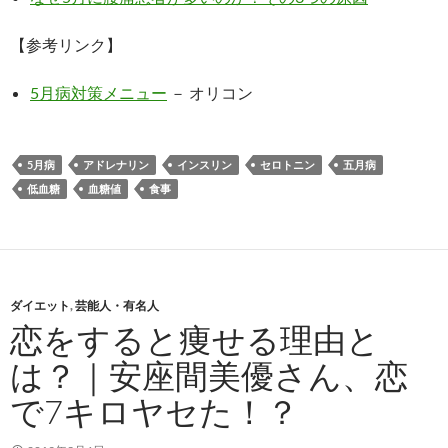
【参考リンク】
5月病対策メニュー
－ オリコン
5月病
アドレナリン
インスリン
セロトニン
五月病
低血糖
血糖値
食事
ダイエット
,
芸能人・有名人
恋をすると痩せる理由と
は？｜安座間美優さん、恋
で7キロヤセた！？