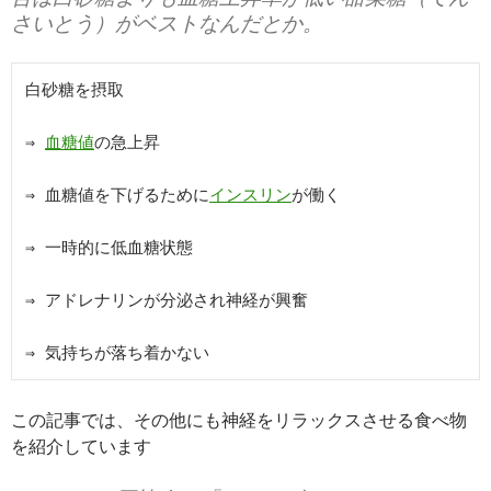
さいとう）がベストなんだとか。
白砂糖を摂取

⇒ 
血糖値
の急上昇

⇒ 血糖値を下げるために
インスリン
が働く

⇒ 一時的に低血糖状態

⇒ アドレナリンが分泌され神経が興奮

⇒ 気持ちが落ち着かない
この記事では、その他にも神経をリラックスさせる食べ物
を紹介しています