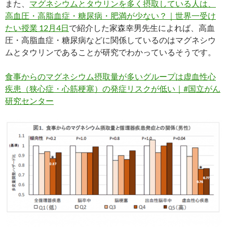
また、
マグネシウムとタウリンを多く摂取している人は、
高血圧・高脂血症・糖尿病・肥満が少ない？｜世界一受け
たい授業 12月4日
で紹介した家森幸男先生によれば、高血
圧・高脂血症・糖尿病などに関係しているのはマグネシウ
ムとタウリンであることが研究でわかっているそうです。
食事からのマグネシウム摂取量が多いグループは虚血性心
疾患（狭心症・心筋梗塞）の発症リスクが低い｜#国立がん
研究センター