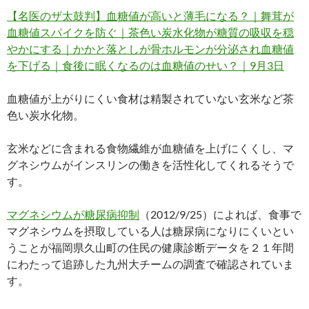
【名医のザ太鼓判】血糖値が高いと薄毛になる？｜舞茸が
血糖値スパイクを防ぐ｜茶色い炭水化物が糖質の吸収を穏
やかにする｜かかと落としが骨ホルモンが分泌され血糖値
を下げる｜食後に眠くなるのは血糖値のせい？｜9月3日
血糖値が上がりにくい食材は精製されていない玄米など茶
色い炭水化物。
玄米などに含まれる食物繊維が血糖値を上げにくくし、マ
グネシウムがインスリンの働きを活性化してくれるそうで
す。
マグネシウムが糖尿病抑制
（2012/9/25）によれば、食事で
マグネシウムを摂取している人は糖尿病になりにくいとい
うことが福岡県久山町の住民の健康診断データを２１年間
にわたって追跡した九州大チームの調査で確認されていま
す。