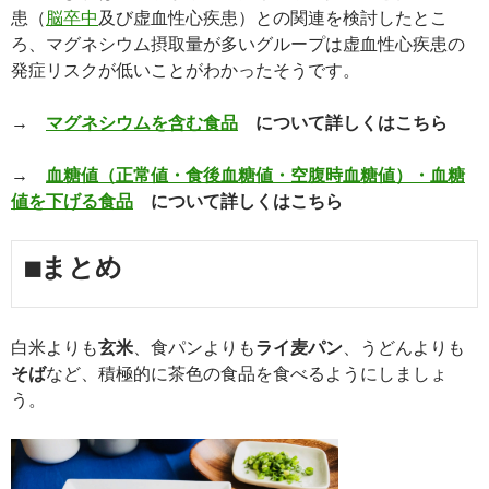
患（
脳卒中
及び虚血性心疾患）との関連を検討したとこ
ろ、マグネシウム摂取量が多いグループは虚血性心疾患の
発症リスクが低いことがわかったそうです。
→
マグネシウムを含む食品
について詳しくはこちら
→
血糖値（正常値・食後血糖値・空腹時血糖値）・血糖
値を下げる食品
について詳しくはこちら
■まとめ
白米よりも
玄米
、食パンよりも
ライ麦パン
、うどんよりも
そば
など、積極的に茶色の食品を食べるようにしましょ
う。