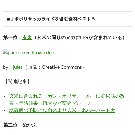
■リポポリサッカライドを含む食材ベスト５
第一位
玄米
（玄米の周りのヌカにLPSが含まれている）
by
jules
（画像：Creative Commons）
【関連記事】
玄米に含まれる「ガンマオリザノール」に糖尿病の改
善・予防効果 琉大など研究グループ
糖尿病の予防には白米より玄米－米ハーバード大
第二位 めかぶ