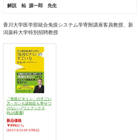
解説　杣 源一郎　先生
香川大学医学部統合免疫システム学寄附講座客員教授、新
潟薬科大学特別招聘教授
「免疫ビタミン」のすごい
力 – ガンも認知症も寄せつ
けない – (ワニブックス
PLUS新書)
新品価格
￥896
から
(2017/3/31 09:37時点)