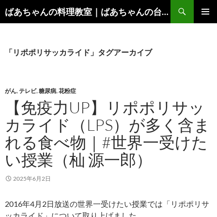
コ
検
ばあちゃんの料理教室｜ばあちゃんの台所から学ぶ、食と健康の知恵
ン
索
メインメ
テ
ニュー
ン
ツ
「リポポリサッカライド」タグアーカイブ
へ
ス
キ
がん
,
テレビ
,
糖尿病
,
花粉症
ッ
【免疫力UP】リポポリサッ
プ
カライド（LPS）が多く含ま
れる食べ物｜#世界一受けた
い授業（杣 源一郎）
2025年6月2日
2016年4月2日放送の世界一受けたい授業では「リポポリサ
ッカライド」について取り上げました。