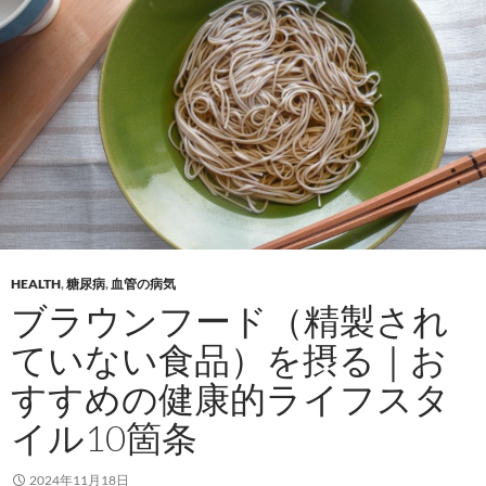
HEALTH
,
糖尿病
,
血管の病気
ブラウンフード（精製され
ていない食品）を摂る｜お
すすめの健康的ライフスタ
イル10箇条
2024年11月18日