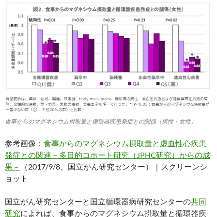
食事からのマグネシウム摂取量と循環器疾患発症との関係（男性・女性）
参考画像：
食事からのマグネシウム摂取量と虚血性心疾患
発症との関連－多目的コホート研究（JPHC研究）からの成
果－
（2017/9/8、国立がん研究センター）｜スクリーンシ
ョット
国立がん研究センターと国立循環器病研究センターの
共同
研究
によれば、食事からのマグネシウム摂取量と循環器疾