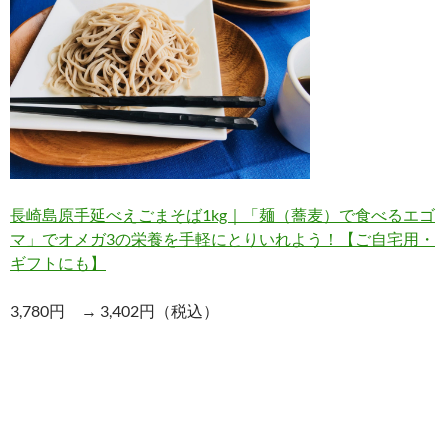
長崎島原手延べえごまそば1kg｜「麺（蕎麦）で食べるエゴ
マ」でオメガ3の栄養を手軽にとりいれよう！【ご自宅用・
ギフトにも】
3,780円 → 3,402円（税込）