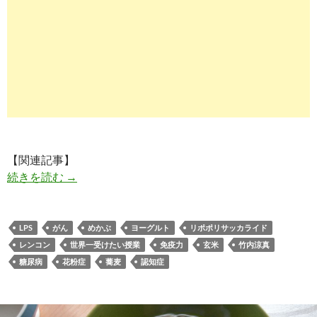
【関連記事】
【免疫力UP】リポポリサッカライド（LPS）が
続きを読む
→
LPS
がん
めかぶ
ヨーグルト
リポポリサッカライド
レンコン
世界一受けたい授業
免疫力
玄米
竹内涼真
糖尿病
花粉症
蕎麦
認知症