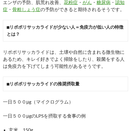
エンザの予防、肌荒れ改善、
花粉症
・
がん
・
糖尿病
・
認知
症
・
骨粗しょう症
の予防ができると期待されるそうです。
■リポポリサッカライドが少ない人＝免疫力が低い人の特徴
とは？
リポポリサッカライドは、土壌や自然に含まれる微生物に
あるため、キレイ好きでよく掃除をしたり、殺菌をする人
は免疫力を下げてしまう可能性があるそうです。
■リポポリサッカライドの推奨摂取量
一日５００μg（マイクログラム）
一日５００μgのLPSを摂取する食事の例
玄米 150g