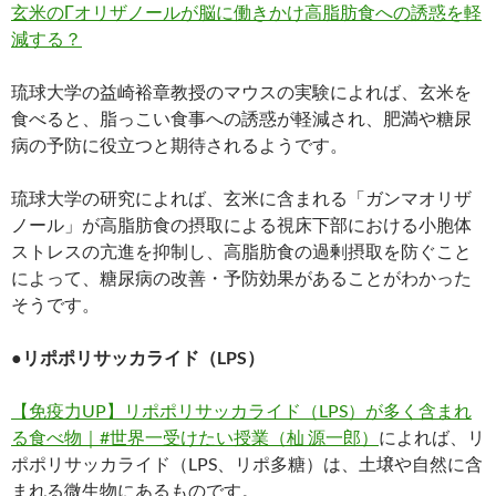
玄米のΓオリザノールが脳に働きかけ高脂肪食への誘惑を軽
減する？
琉球大学の益崎裕章教授のマウスの実験によれば、玄米を
食べると、脂っこい食事への誘惑が軽減され、肥満や糖尿
病の予防に役立つと期待されるようです。
琉球大学の研究によれば、玄米に含まれる「ガンマオリザ
ノール」が高脂肪食の摂取による視床下部における小胞体
ストレスの亢進を抑制し、高脂肪食の過剰摂取を防ぐこと
によって、糖尿病の改善・予防効果があることがわかった
そうです。
●リポポリサッカライド（LPS）
【免疫力UP】リポポリサッカライド（LPS）が多く含まれ
る食べ物｜#世界一受けたい授業（杣 源一郎）
によれば、リ
ポポリサッカライド（LPS、リポ多糖）は、土壌や自然に含
まれる微生物にあるものです。