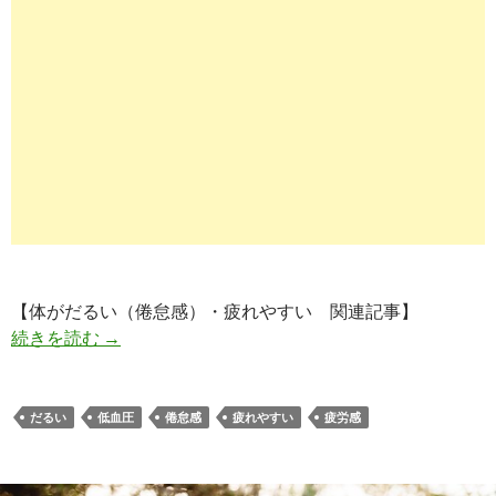
【体がだるい（倦怠感）・疲れやすい 関連記事】
疲れやすい・体がだるい｜なぜ血圧が低いと疲労
続きを読む
→
だるい
低血圧
倦怠感
疲れやすい
疲労感