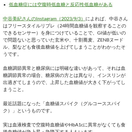
低血糖症には空腹時低血糖と反応性低血糖がある
中谷美紀さんのInstagram（2023/9/3）
によれば、中谷さん
はフリースタイルリブレ（24時間血糖値を観察することの
できるセンサー）を身につけていることで、GI値が低いの
で問題ないと思っていた玄米や、十割蕎麦、ZENBヌード
ル、梨なども食後血糖値を上げてしまうことがわかったそ
うです。
血糖調節異常と糖尿病には明確な違いがあって、それは血
糖調節異常の場合、糖尿病の方とは異なり、インスリンが
出過ぎてしまうので、上昇した血糖値が大きく下がってし
まうこと。
最近話題になった「血糖値スパイク（グルコーススパイ
ク）」というものです。
実は血液検査で空腹時血糖値やHbA1cに異常がなくても食
後血糖値が急上昇・急降下する人もいます。