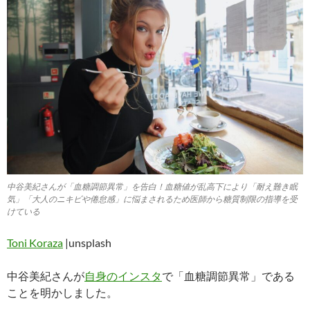
中谷美紀さんが「血糖調節異常」を告白！血糖値が乱高下により「耐え難き眠
気」「大人のニキビや倦怠感」に悩まされるため医師から糖質制限の指導を受
けている
Toni Koraza
|unsplash
中谷美紀さんが
自身のインスタ
で「血糖調節異常」である
ことを明かしました。