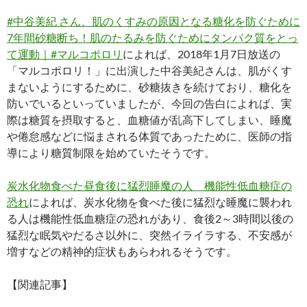
#中谷美紀 さん、肌のくすみの原因となる糖化を防ぐために
7年間砂糖断ち！肌のたるみを防ぐためにタンパク質をとっ
て運動｜#マルコポロリ
によれば、2018年1月7日放送の
「マルコポロリ！」に出演した中谷美紀さんは、肌がくす
まないようにするために、砂糖抜きを続けており、糖化を
防いでいるといっていましたが、今回の告白によれば、実
際は糖質を摂取すると、血糖値が乱高下してしまい、睡魔
や倦怠感などに悩まされる体質であったために、医師の指
導により糖質制限を始めていたそうです。
炭水化物食べた昼食後に猛烈睡魔の人 機能性低血糖症の
恐れ
によれば、炭水化物を食べた後に猛烈な睡魔に襲われ
る人は機能性低血糖症の恐れがあり、食後2～3時間以後の
猛烈な眠気やだるさ以外に、突然イライラする、不安感が
増すなどの精神的症状もあらわれるそうです。
【関連記事】