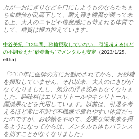
万が一おにぎりなどを口にしようものならたちま
ち血糖値が乱高下して、耐え難き睡魔が襲って来
る上、大人のニキビや倦怠感にも苛まれる体質で
して、糖質は極力控えています。
中谷美紀「12年間、砂糖摂取していない」 引退考えるほど
の不調変えた“砂糖断ち”でメンタルも安定
（2023/1/25、
eltha）
「2010年に医師の方にお勧めされてから、お砂糖
を摂取していません。それ以来、大人のにきびが
なくなりましたし、気分の浮き沈みもなくなりま
した。調味料はエリスリトールやキシリトール、
羅漢果などを代用しています。以前は、引退を考
えるほど常に不調で不機嫌で疲れやすい体質だっ
たのですが、お砂糖をやめて、必要な栄養素を摂
るようになってからは、メンタルも体もバランス
を崩すことがなくなりました」