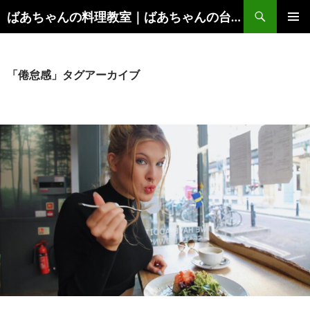
コ
検
ばあちゃんの料理教室｜ばあちゃんの台所から学ぶ、食と健康の知恵
ン
索
メインメ
テ
ニュー
ン
ツ
「倦怠感」タグアーカイブ
へ
ス
キ
ッ
プ