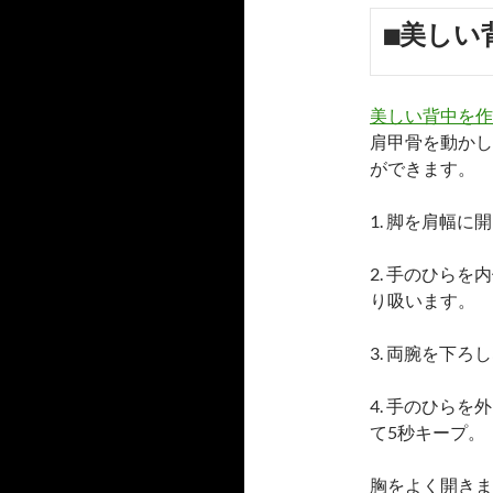
■美しい
美しい背中を作
肩甲骨を動かし
ができます。
1. 脚を肩幅
2. 手のひら
り吸います。
3. 両腕を下
4. 手のひら
て5秒キープ。
胸をよく開きま