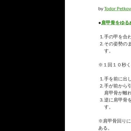
by
Todor Petkov
●
肩甲骨をゆる
手の甲を合
その姿勢の
す。
※１回１０秒く
手を前に出
手が前から
肩甲骨が離
逆に肩甲骨
す。
※肩甲骨回りに
ある。