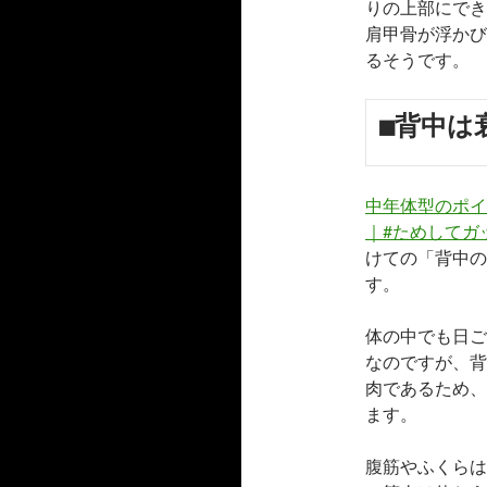
りの上部にできる「
肩甲骨が浮かび
るそうです。
■背中は
中年体型のポイ
｜#ためしてガ
けての「背中の
す。
体の中でも日ご
なのですが、背
肉であるため、
ます。
腹筋やふくらは