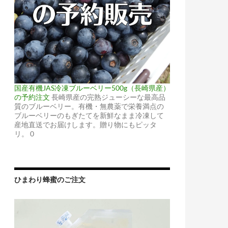
国産有機JAS冷凍ブルーベリー500g（長崎県産）
の予約注文
長崎県産の完熟ジューシーな最高品
質のブルーベリー。有機・無農薬で栄養満点の
ブルーベリーのもぎたてを新鮮なまま冷凍して
産地直送でお届けします。贈り物にもピッタ
リ。 0
ひまわり蜂蜜のご注文