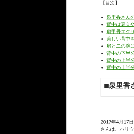
【目次】
泉里香さん
背中は衰え
肩甲骨エク
美しい背中
肩と二の腕
背中の下半
背中の上半
背中の上半
■泉里香
2017年4月
さんは、ハリウ