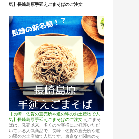
気】長崎島原手延えごまそばのご注文
【長崎・佐賀の直売所や道の駅のお土産物で人
気】長崎島原手延えごまそばのご注文
えごまそ
ばは、発売以来、多くのお客様にご好評いただ
いている人気商品で、長崎・佐賀の直売所や道
の駅のお土産物で人気です。東京など関東のそ