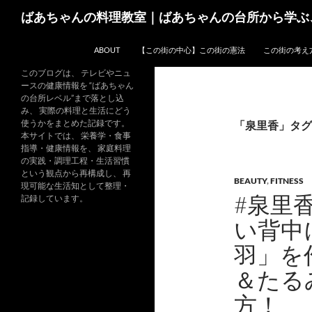
コ
検
ばあちゃんの料理教室｜ばあちゃんの台所から学ぶ
ン
索
テ
ABOUT
【この街の中心】この街の憲法
この街の考え
ン
ツ
このブログは、 テレビやニュ
ースの健康情報を “ばあちゃん
へ
の台所レベル”まで落とし込
ス
み、 実際の料理と生活にどう
キ
使うかをまとめた記録です。
「泉里香」タグ
本サイトでは、 栄養学・食事
ッ
指導・健康情報を、 家庭料理
プ
の実践・調理工程・生活習慣
という観点から再構成し、 再
BEAUTY
,
FITNESS
現可能な生活知として整理・
#泉里
記録しています。
い背中
羽」を
＆たる
方！