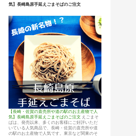
気】長崎島原手延えごまそばのご注文
【長崎・佐賀の直売所や道の駅のお土産物で人
気】長崎島原手延えごまそばのご注文
えごまそ
ばは、発売以来、多くのお客様にご好評いただ
いている人気商品で、長崎・佐賀の直売所や道
の駅のお土産物で人気です。東京など関東のそ