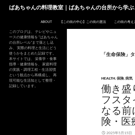
コ
検
ばあちゃんの料理教室｜ばあちゃんの台所から学ぶ
ン
索
テ
ABOUT
【この街の中心】この街の憲法
この街の考え
ン
ツ
このブログは、 テレビやニュ
ースの健康情報を “ばあちゃん
へ
の台所レベル”まで落とし込
ス
み、 実際の料理と生活にどう
キ
使うかをまとめた記録です。
「生命保険」タ
本サイトでは、 栄養学・食事
ッ
指導・健康情報を、 家庭料理
プ
の実践・調理工程・生活習慣
という観点から再構成し、 再
HEALTH
,
保険
,
病気
現可能な生活知として整理・
働き盛
記録しています。
フスタ
なる前
険・医
2025年5月15日