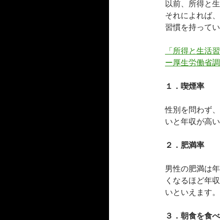
以前、所得と生
それによれば、
習慣を持ってい
「所得と生活習
ー厚生労働省調
１．喫煙率
性別を問わず、
いと年収が高い
２．肥満率
男性の肥満は年
くなるほど年収
いといえます。
３．朝食を食べ