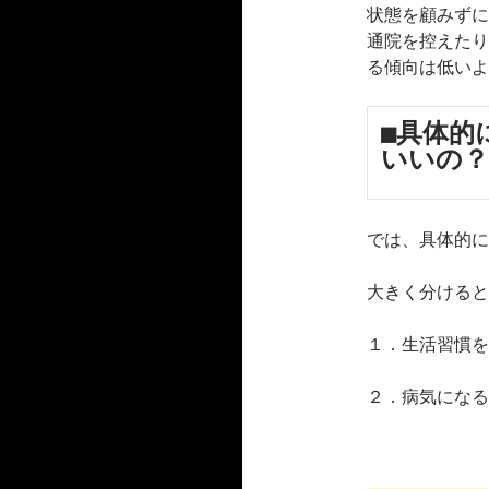
状態を顧みずに
通院を控えたり
る傾向は低いよ
■具体的
いいの？
では、具体的に
大きく分けると
１．生活習慣を
２．病気になる