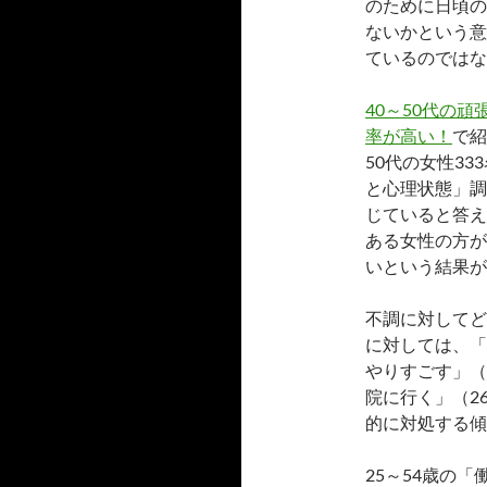
のために日頃の
ないかという意
ているのではな
40～50代の
率が高い！
で紹
50代の女性3
と心理状態」調
じていると答え
ある女性の方が
いという結果が
不調に対してど
に対しては、「
やりすごす」（
院に行く」（26
的に対処する傾
25～54歳の