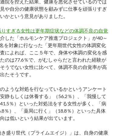
通院を控えた結果、健康を悪化させているのでは
見や自分の健康状態を顧みずに仕事を頑張りすぎ
いかという意見がありました。
頑張りすぎる女性は更年期症状などの体調不良の自覚
介した「ホルモンケア推進プロジェクト」が40～
33名を対象に行なった「更年期世代女性の体調変化
査によれば、ここ５年で、身体や体調の変化を感
たのは77.6％で、がむしゃらだと言われた経験が
そうでない女性に比べて、体調不良の自覚率が高
出たそうです。
のような対処を行なっているかというアンケート
安静もしくは休養する」（56.2％）、「我慢して
41.5％）といった対処法をする女性が多く、「病
.8％）、「薬局に行く」（18.8％）といった具体
向は低いという結果が出ています。
「働き盛り世代（プライムエイジ）」は、自身の健康