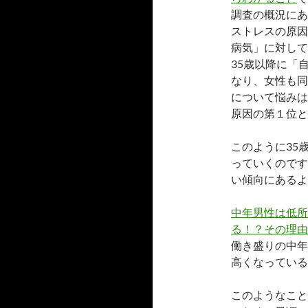
調査の概況にあ
ストレスの原因
病気」に対して
35歳以降に「
なり、女性も同
について悩みは
原因の第１位と
このように35
っていくのです
い傾向にあるよ
中年男性は低所
る！？その理由
働き盛りの中年
高くなっている
このようなこと