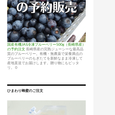
国産有機JAS冷凍ブルーベリー500g（長崎県産）
の予約注文
長崎県産の完熟ジューシーな最高品
質のブルーベリー。有機・無農薬で栄養満点の
ブルーベリーのもぎたてを新鮮なまま冷凍して
産地直送でお届けします。贈り物にもピッタ
リ。 0
ひまわり蜂蜜のご注文