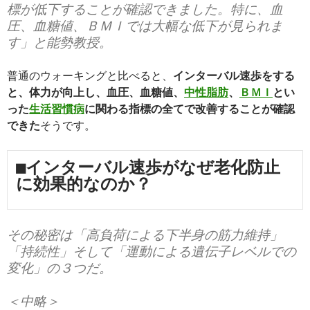
標が低下することが確認できました。特に、血
圧、血糖値、ＢＭＩでは大幅な低下が見られま
す」と能勢教授。
普通のウォーキングと比べると、
インターバル速歩をする
と、体力が向上し、血圧、血糖値、
中性脂肪
、
ＢＭＩ
とい
った
生活習慣病
に関わる指標の全てで改善することが確認
できた
そうです。
■インターバル速歩がなぜ老化防止
に効果的なのか？
その秘密は「高負荷による下半身の筋力維持」
「持続性」そして「運動による遺伝子レベルでの
変化」の３つだ。
＜中略＞