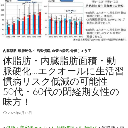
内臓脂肪
,
動脈硬化
,
生活習慣病
,
血管の病気
,
骨粗しょう症
体脂肪・内臓脂肪面積・動
脈硬化…エクオールに生活習
慣病リスク低減の可能性
50代・60代の閉経期女性の
味方！
2025年6月13日
>
健康・美容チェック
>
生活習慣病
>
動脈硬化
> 体脂肪・内