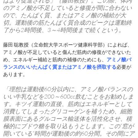
はより促進される」（藤田教授）。この際、体内
のアミノ酸が不足していると修復が間に合わない
ので、たんぱく質、またはアミノ酸の補給が大
切。運動後の筋たんぱく質合成のピークは運動終
了から2時間後、3～4時間後まで続くという。
藤田 聡教授（立命館大学スポーツ健康科学部）によれば、
アミノ酸が不足していると傷んだ筋肉の修復ができないた
め、エネルギー補給と筋肉の補修のためにも、
アミノ酸バ
ランスのいいたんぱく質またはアミノ酸を摂取する
必要が
あります。
「理想は運動後60分以内に、アミノ酸バランスの
いい牛乳などを200～600cc飲むことをお勧めしま
す。キツイ運動の直後、筋肉はエネルギーとして
消費してしまったグリコーゲンを補うため、細胞
膜表面にあるグルコース輸送体を活性化させ、積
極的にブドウ糖を取り込もうとします。この”窓が
開いている”時間が運動後の約60分間。その間にア