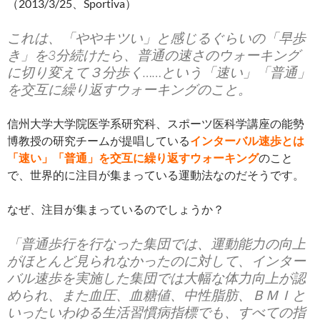
（2013/3/25、Sportiva）
これは、「ややキツい」と感じるぐらいの「早歩
き」を3分続けたら、普通の速さのウォーキング
に切り変えて３分歩く……という「速い」「普通」
を交互に繰り返すウォーキングのこと。
信州大学大学院医学系研究科、スポーツ医科学講座の能勢
博教授の研究チームが提唱している
インターバル速歩とは
「速い」「普通」を交互に繰り返すウォーキング
のこと
で、世界的に注目が集まっている運動法なのだそうです。
なぜ、注目が集まっているのでしょうか？
「普通歩行を行なった集団では、運動能力の向上
がほとんど見られなかったのに対して、インター
バル速歩を実施した集団では大幅な体力向上が認
められ、また血圧、血糖値、中性脂肪、ＢＭＩと
いったいわゆる生活習慣病指標でも、すべての指