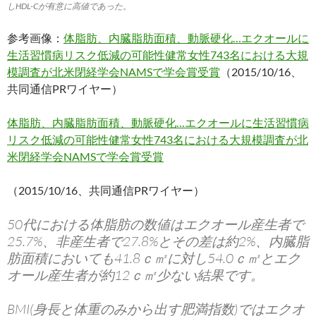
しHDL-Cが有意に高値であった。
参考画像：
体脂肪、内臓脂肪面積、動脈硬化…エクオールに
生活習慣病リスク低減の可能性健常女性743名における大規
模調査が北米閉経学会NAMSで学会賞受賞
（2015/10/16、
共同通信PRワイヤー）
体脂肪、内臓脂肪面積、動脈硬化…エクオールに生活習慣病
リスク低減の可能性健常女性743名における大規模調査が北
米閉経学会NAMSで学会賞受賞
（2015/10/16、共同通信PRワイヤー）
50代における体脂肪の数値はエクオール産生者で
25.7%、非産生者で27.8%とその差は約2%、内臓脂
肪面積においても41.8ｃ㎡に対し54.0ｃ㎡とエク
オール産生者が約12ｃ㎡少ない結果です。
BMI(身長と体重のみから出す肥満指数)ではエクオ