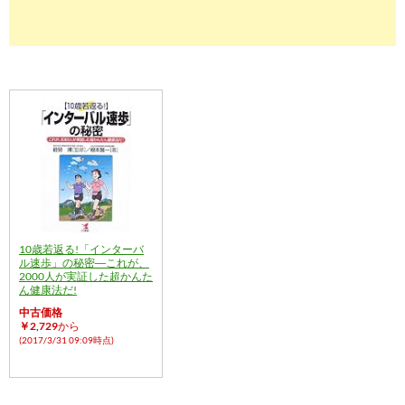
10歳若返る!「インターバ
ル速歩」の秘密―これが、
2000人が実証した超かんた
ん健康法だ!
中古価格
￥2,729
から
(2017/3/31 09:09時点)