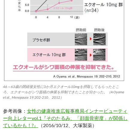
46～63歳の閉経後女性に3か月エクオール10mgを摂取してもらったとこ
ろ、エクオールがシワ面積の伸展を抑制できたことが分かった。（A Oyama
et al., Menopause 19:202-210、2012）
参考画像：
女性の健康推進広報事務局インナービューティ
ー向上レターvol.1『そのたるみ、「顔面骨密度」が関係し
ているかも！?』
（2016/10/12、大塚製薬）