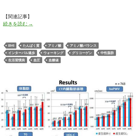
【関連記事】
インターバル速歩のやり方・コツ・注意点！なぜ
続きを読む
→
BMI
たんぱく質
アミノ酸
アミノ酸バランス
インターバル速歩
ウォーキング
グリコーゲン
中性脂肪
生活習慣病
血圧
血糖値