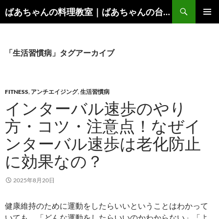
コ
検
ばあちゃんの料理教室｜ばあちゃんの台所から学ぶ、食と健康の知恵
ン
索
メインメ
テ
ニュー
ン
ツ
「生活習慣病」タグアーカイブ
へ
ス
キ
FITNESS
,
アンチエイジング
,
生活習慣病
ッ
インターバル速歩のやり
プ
方・コツ・注意点！なぜイ
ンターバル速歩は老化防止
に効果なの？
2025年8月20日
健康維持のために運動をしたらいいということはわかって
いても、「どんな運動をしたらいいのかわからない」「よ