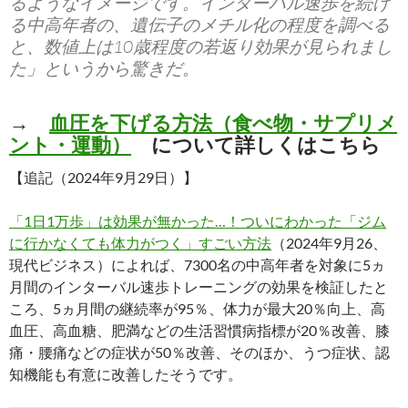
るようなイメージです。インターバル速歩を続け
る中高年者の、遺伝子のメチル化の程度を調べる
と、数値上は10歳程度の若返り効果が見られまし
た」というから驚きだ。
→
血圧を下げる方法（食べ物・サプリメ
ント・運動）
について詳しくはこちら
【追記（2024年9月29日）】
「1日1万歩」は効果が無かった…！ついにわかった「ジム
に行かなくても体力がつく」すごい方法
（2024年9月26、
現代ビジネス）によれば、7300名の中高年者を対象に5ヵ
月間のインターバル速歩トレーニングの効果を検証したと
ころ、5ヵ月間の継続率が95％、体力が最大20％向上、高
血圧、高血糖、肥満などの生活習慣病指標が20％改善、膝
痛・腰痛などの症状が50％改善、そのほか、うつ症状、認
知機能も有意に改善したそうです。