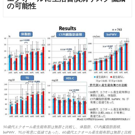
の可能性
50歳代エクオール産生能有群は無群と比較し、体脂肪、CT内臓脂肪面積、
baPWV、TGが有意に低値であった。60歳代エクオール産生能有群は無群と比較