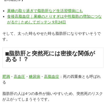
果糖の取り過ぎで脂肪肝など生活習慣病にも
食後高脂血症｜果糖のとりすぎは中性脂肪の増加につな
がる!?｜ためしてガッテン 9月24日
そして、太った時もやせた時も脂肪肝になりやすいそうで
す。
■脂肪肝と突然死には密接な関係が
ある！？
肥満
・
高血圧
・
糖尿病
・
高脂血症
：死の四重奏とも呼ばれ
る
脂肪肝の人は4つの条件が揃いやすいため、突然死のリスク
が上がってしまうそうです。