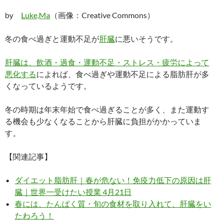
by
Luke,Ma
（画像：Creative Commons）
冬の食べ過ぎと運動不足が
肝臓
に悪いそうです。
肝臓は、飲酒・過食・運動不足・ストレス・疲労によって
悪化する
によれば、食べ過ぎや運動不足による脂肪肝が多
くなっているようです。
冬の時期は年末年始で食べ過ぎることが多く、また運動す
る機会も少なくなることから肝臓に負担がかかっていま
す。
【関連記事】
ダイエット脂肪肝｜春が危ない！免疫力低下の原因は肝
臓｜世界一受けたい授業 4月21日
春には、たんぱく質・旬の食材を取り入れて、肝臓をい
たわろう！