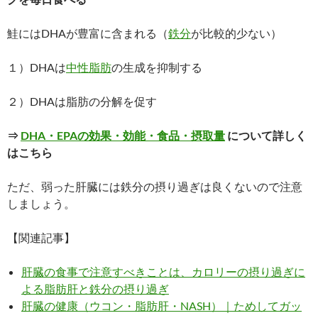
鮭にはDHAが豊富に含まれる（
鉄分
が比較的少ない）
１）DHAは
中性脂肪
の生成を抑制する
２）DHAは脂肪の分解を促す
⇒
DHA・EPAの効果・効能・食品・摂取量
について詳しく
はこちら
ただ、弱った肝臓には鉄分の摂り過ぎは良くないので注意
しましょう。
【関連記事】
肝臓の食事で注意すべきことは、カロリーの摂り過ぎに
よる脂肪肝と鉄分の摂り過ぎ
肝臓の健康（ウコン・脂肪肝・NASH）｜ためしてガッ