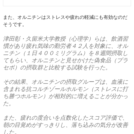
また、オルニチンはストレスや疲れの軽減にも有効なのだ
そうです。
津田彰・久留米大学教授（心理学）らは、飲酒習
慣があり疲れ気味の勤労者４２人を対象に、オル
ニチン（１日４００ミリグラム）を８週間摂取し
てもらい、オルニチンと見せかけた偽食品（プラ
セボ）の摂取群と比較する試験を行った。
その結果、オルニチンの摂取グループは、血液に
含まれる抗コルチゾールホルモン（ストレスに打
ち勝つホルモン）が相対的に増えることが分かっ
た。
また、疲れの度合いを点数化したスコア評価で、
朝の目覚めがすっきりし、落ち込みの気分が改善
した。