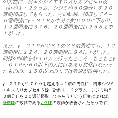
の男性に、粉末シジミエキス入りカプセル６錠
（計約１・２グラム、シジミ約５０個分）を２０
週間摂取してもらった。その結果、摂取して４～
６週間後にγ－ＧＴＰが半分の約６００に下がり、
１２週間後に３７６、２０週間後には２５８まで
下がった。
また、γ－ＧＴＰが２８１の３８歳男性でも、１２
週間後に１２４、２０週間後に９４に下がった。
同様の試験を計１０人で行ったところ、もともとγ
－ＧＴＰが６０以下の人にはあまり変化はなかっ
たものの、１５０以上の人では数値が改善した。
γ－ＧＴＰが１０００を超える４１歳の男性に、粉末シジミ
エキス入りカプセル６錠（計約１・２グラム、シジミ約５
０個分）を２０週間摂取してもらうという研究によれば、
肝機能
の数値である
γ-GTP
の数値が改善されたそうです。