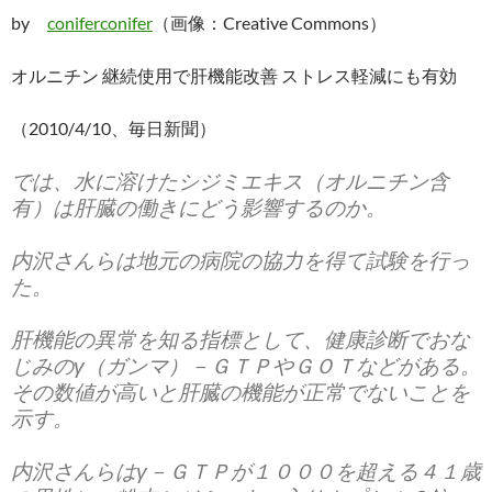
by
coniferconifer
（画像：Creative Commons）
オルニチン 継続使用で肝機能改善 ストレス軽減にも有効
（2010/4/10、毎日新聞）
では、水に溶けたシジミエキス（オルニチン含
有）は肝臓の働きにどう影響するのか。
内沢さんらは地元の病院の協力を得て試験を行っ
た。
肝機能の異常を知る指標として、健康診断でおな
じみのγ（ガンマ）－ＧＴＰやＧＯＴなどがある。
その数値が高いと肝臓の機能が正常でないことを
示す。
内沢さんらはγ－ＧＴＰが１０００を超える４１歳