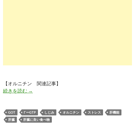
【オルニチン 関連記事】
しじみのオルニチン 継続使用で肝機能改善＆ス
続きを読む
→
GOT
ΓーGTP
しじみ
オルニチン
ストレス
肝機能
肝臓
肝臓に良い食べ物