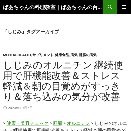
コ
検
ばあちゃんの料理教室｜ばあちゃんの台所から学ぶ、食と健康の知恵
ン
索
メインメ
テ
ニュー
ン
ツ
「しじみ」タグアーカイブ
へ
ス
キ
MENTAL HEALTH
,
サプリメント
,
健康食品
,
病気
,
肝臓の病気
ッ
しじみのオルニチン 継続使
プ
用で肝機能改善＆ストレス
軽減＆朝の目覚めがすっき
り＆落ち込みの気分が改善
2024年10月7日
>
健康・美容チェック
>
肝臓
>
オルニチン
> しじみのオルニ
チン 継続使用で肝機能改善＆ストレス軽減＆朝の目覚めが