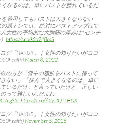
きくなるのは、単にバストが腫れているだ
ラを着用してもバストは大きくならない
ズの筋トレでは、絶対にバストアップはで
本人女性の平均的な大胸筋の厚みは1センチ
い）
https://t.co/kSo9If8rqS
ブログ「HAKUR」｜女性の知りたいがココ
0health)
March 8, 2022
科医の方が「背中の脂肪をバストに持って
きない 」「揉んで大きくなるのは、単に
れているだけ」と言っていたけど、正しい
るのって難しいんだよね。
q0C7egStC
https://t.co/62yUQTLHDX
ブログ「HAKUR」｜女性の知りたいがココ
0health)
November 5, 2025