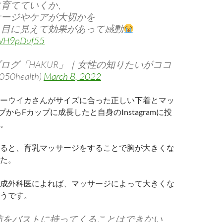
に育てていくか、
サージやケアが大切かを
、目に見えて効果があって感動
/aWH9pDuf55
ブログ「HAKUR」｜女性の知りたいがココ
0health)
March 8, 2022
ーウイカさんがサイズに合った正しい下着とマッ
からFカップに成長したと自身のInstagramに投
。
ると、育乳マッサージをすることで胸が大きくな
た。
成外科医によれば、マッサージによって大きくな
うです。
肪をバストに持ってくることはできない