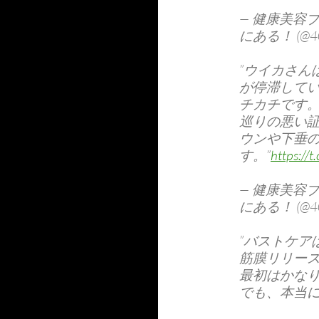
— 健康美容
にある！ (@405
”ウイカさん
が停滞して
チカチです
巡りの悪い
ウンや下垂
す。”
https:/
— 健康美容
にある！ (@405
”バストケア
筋膜リリー
最初はかな
でも、本当