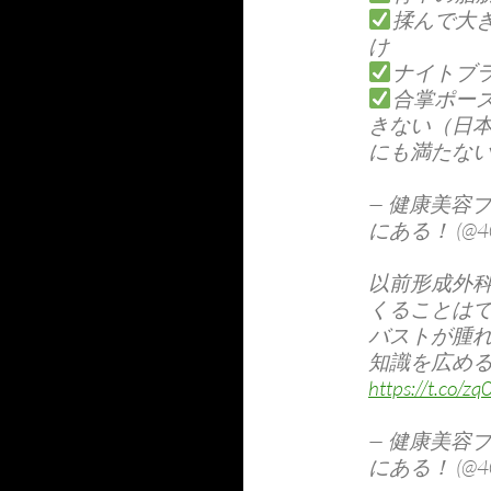
揉んで大
け
ナイトブ
合掌ポー
きない（日
にも満たな
— 健康美容
にある！ (@405
以前形成外
くることはで
バストが腫
知識を広め
https://t.co/z
— 健康美容
にある！ (@405