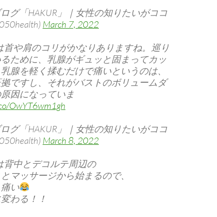
ブログ「HAKUR」｜女性の知りたいがココ
0health)
March 7, 2022
は首や肩のコリがかなりありますね。巡り
いるために、乳腺がギュッと固まってカッ
。乳腺を軽く揉むだけで痛いというのは、
証拠ですし、それがバストのボリュームダ
の原因になっていま
/t.co/OwYT6wm1gh
ブログ「HAKUR」｜女性の知りたいがココ
0health)
March 8, 2022
は背中とデコルテ周辺の
スとマッサージから始まるので、
り痛い
に変わる！！