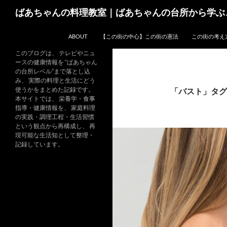
コ
検
ばあちゃんの料理教室｜ばあちゃんの台所から学ぶ
ン
索
テ
ABOUT
【この街の中心】この街の憲法
この街の考え
ン
ツ
このブログは、 テレビやニュ
ースの健康情報を “ばあちゃん
へ
の台所レベル”まで落とし込
ス
み、 実際の料理と生活にどう
キ
使うかをまとめた記録です。
「バスト」タグ
本サイトでは、 栄養学・食事
ッ
指導・健康情報を、 家庭料理
プ
の実践・調理工程・生活習慣
という観点から再構成し、 再
現可能な生活知として整理・
記録しています。