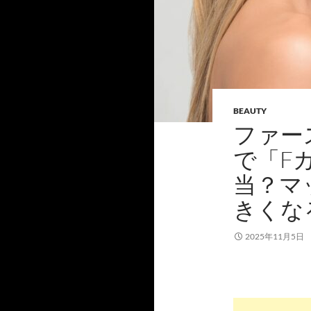
BEAUTY
ファー
で「F
当？マ
きくな
2025年11月5日