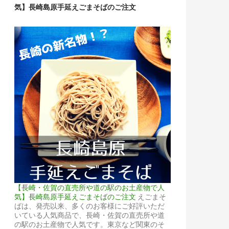
気】長崎島原手延えごまそばのご注文
【長崎・佐賀の直売所や道の駅のお土産物で人
気】長崎島原手延えごまそばのご注文
えごまそ
ばは、発売以来、多くのお客様にご好評いただ
いている人気商品で、長崎・佐賀の直売所や道
の駅のお土産物で人気です。東京など関東のそ