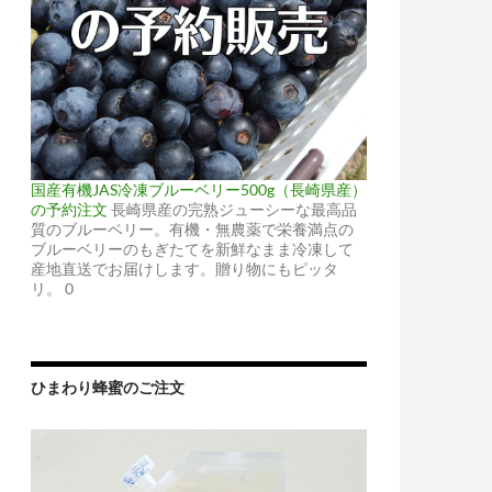
国産有機JAS冷凍ブルーベリー500g（長崎県産）
の予約注文
長崎県産の完熟ジューシーな最高品
質のブルーベリー。有機・無農薬で栄養満点の
ブルーベリーのもぎたてを新鮮なまま冷凍して
産地直送でお届けします。贈り物にもピッタ
リ。 0
ひまわり蜂蜜のご注文