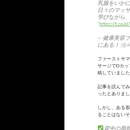
乳腺をいか
日々のマッ
学びながら
”
https://t.co
— 健康美容
にある！ (@405
ファーストサマ
サージでDカップ
稿していました
記事を読んでみ
ったとありまし
しかし、ある形
ることはないそ
背中の脂