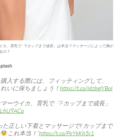
イカ、育乳で「Fカップまで成長」は本当？マッサージによって胸が
るの？
splash
を購入する際には、フィッティングして、
きれいに保ちましょう！
https://t.co/IdzbglYBoI
マーウイカ、育乳で「Fカップまで成長」
q5rL6U9ACo
った正しい下着とマッサージでFカップまで
た
これ本当！”
https://t.co/PirYkKh5r1