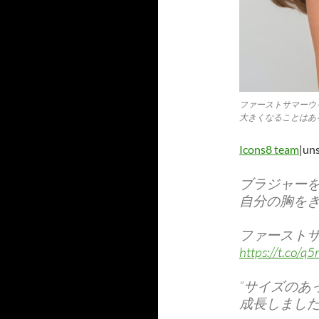
ファーストサマーウ
大きくなることはあ
Icons8 team
|un
ブラジャー
自分の胸を
ファーストサ
https://t.co/
”サイズのあ
成長しまし