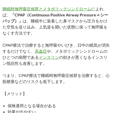
睡眠時無呼吸症候群とメタボリックシンドローム
によれ
ば、
「CPAP（Continuous Positive Airway Pressure＝シー
パップ）」
は、睡眠中に装着した鼻マスクから圧力をかけ
た空気を送り込み、上気道を開いた状態に保って無呼吸を
なくす方法です。
CPAP療法で治療すると無呼吸やいびき、日中の眠気が消失
するだけでなく、
高血圧
や、メタボリックシンドロームの
ひとつの病態である
インスリン
の効きが悪くなるインスリ
ン抵抗性も改善します。
つまり、CPAP療法で睡眠時無呼吸症候群を治療すると、心
筋梗塞などのリスクも低下します。
【メリット】
保険適用となる場合がある
効果が出やすい