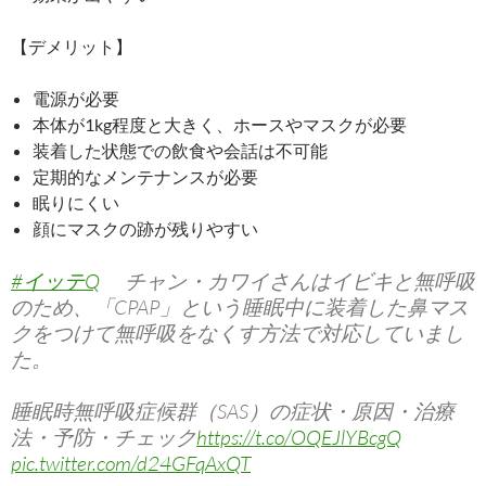
【デメリット】
電源が必要
本体が1kg程度と大きく、ホースやマスクが必要
装着した状態での飲食や会話は不可能
定期的なメンテナンスが必要
眠りにくい
顔にマスクの跡が残りやすい
#イッテQ
チャン・カワイさんはイビキと無呼吸
のため、「CPAP」という睡眠中に装着した鼻マス
クをつけて無呼吸をなくす方法で対応していまし
た。
睡眠時無呼吸症候群（SAS）の症状・原因・治療
法・予防・チェック
https://t.co/OQEJlYBcgQ
pic.twitter.com/d24GFqAxQT