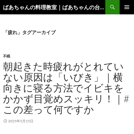
コ
検
ばあちゃんの料理教室｜ばあちゃんの台所から学ぶ、食と健康の知恵
ン
索
メインメ
テ
ニュー
ン
ツ
「疲れ」タグアーカイブ
へ
ス
キ
不眠
ッ
朝起きた時疲れがとれてい
プ
ない原因は「いびき」｜横
向きに寝る方法でイビキを
かかず目覚めスッキリ！｜#
この差って何ですか
2025年5月15日