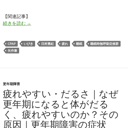
【関連記事】
朝起きた時疲れがとれていない原因は「いびき」
続きを読む
→
CPAP
いびき
日村勇紀
疲れ
睡眠
睡眠時無呼吸症候群
矢作兼
更年期障害
疲れやすい・だるさ｜なぜ
更年期になると体がだる
く、疲れやすいのか？その
原因｜更年期障害の症状