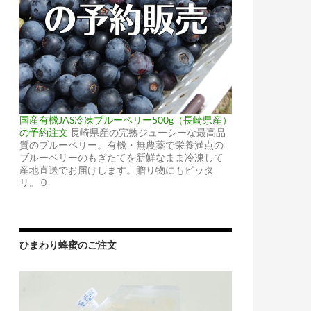
国産有機JAS冷凍ブルーベリー500g（長崎県産）
の予約注文
長崎県産の完熟ジューシーな最高品
質のブルーベリー。有機・無農薬で栄養満点の
ブルーベリーのもぎたてを新鮮なまま冷凍して
産地直送でお届けします。贈り物にもピッタ
リ。 0
ひまわり蜂蜜のご注文