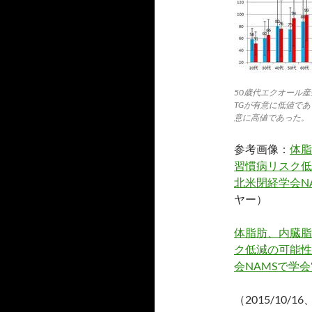
50歳代エクオール産
TGが有意に低値であ
意に高値であった。
参考画像：
体脂
習慣病リスク低
北米閉経学会N
ヤー）
体脂肪、内臓脂
ク低減の可能性
会NAMSで学
（2015/10/