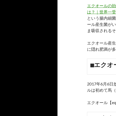
エクオールの効
は？｜世界一受
という腸内細菌
ール産生菌がい
ま吸収されるそ
エクオール産生
に隠れ肥満が多
■エクオ
2017年6月
ルは初めて馬（
エクオール【equ