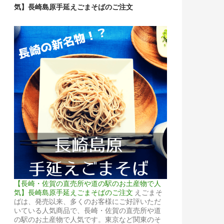
気】長崎島原手延えごまそばのご注文
【長崎・佐賀の直売所や道の駅のお土産物で人
気】長崎島原手延えごまそばのご注文
えごまそ
ばは、発売以来、多くのお客様にご好評いただ
いている人気商品で、長崎・佐賀の直売所や道
の駅のお土産物で人気です。東京など関東のそ