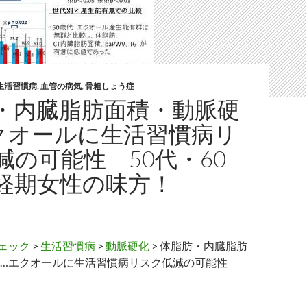
生活習慣病
,
血管の病気
,
骨粗しょう症
・内臓脂肪面積・動脈硬
クオールに生活習慣病リ
減の可能性 50代・60
経期女性の味方！
ェック
>
生活習慣病
>
動脈硬化
> 体脂肪・内臓脂肪
…エクオールに生活習慣病リスク低減の可能性