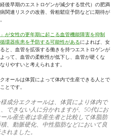
経後早期のエストロゲンが減少する世代）の肥満
病関連リスクの改善、骨粗鬆症予防などに期待が
。
」が女性の更年期に起こる血管機能障害を抑制
循環器疾患を予防する可能性がある
によれば、女
ると、血管を拡張する働きを持つエストロゲンが
よって、血管の柔軟性が低下し、血管が硬くな
なりやすいと考えられます。
クオールは体質によって体内で生産できる人とで
ことです。
ン様成分エクオールは、体質により体内で
、できない人に分かれますが、50代にお
オール産生者は非産生者と比較して体脂肪
面積、動脈硬化、中性脂肪などにおいて良
示されました。