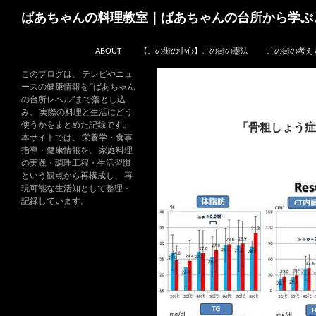
コ
検
ばあちゃんの料理教室｜ばあちゃんの台所から学ぶ
ン
索
テ
ABOUT
【この街の中心】この街の憲法
この街の考え
ン
ツ
このブログは、 テレビやニュ
ースの健康情報を “ばあちゃん
へ
の台所レベル”まで落とし込
ス
み、 実際の料理と生活にどう
キ
使うかをまとめた記録です。
「骨粗しょう症
本サイトでは、 栄養学・食事
ッ
指導・健康情報を、 家庭料理
プ
の実践・調理工程・生活習慣
という観点から再構成し、 再
現可能な生活知として整理・
記録しています。