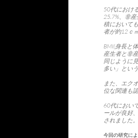
50代におけ
25.7%、非
積においても
者が約12ｃ
BMI(身長
産生者と非
同じように
多い」とい
また、エク
位な関連も
60代におい
ールが良好
されました
今回の研究によ