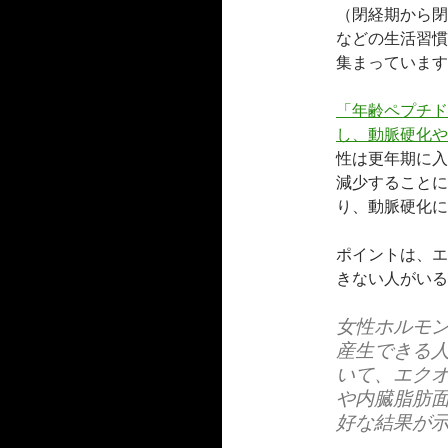
（閉経期から閉
などの生活習慣
集まっています
「年齢ペプチド
し、動脈硬化や
性は更年期に入
減少することに
り、動脈硬化に
ポイントは、エ
きない人がいる
女性ホルモ
産生できる人
いて、エク
や内臓脂肪
好な結果が