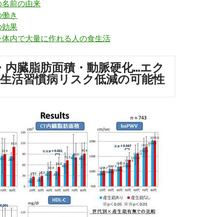
の名前の由来
の働き
の効果
を体内で大量に作れる人の食生活
・内臓脂肪面積・動脈硬化…エク
生活習慣病リスク低減の可能性