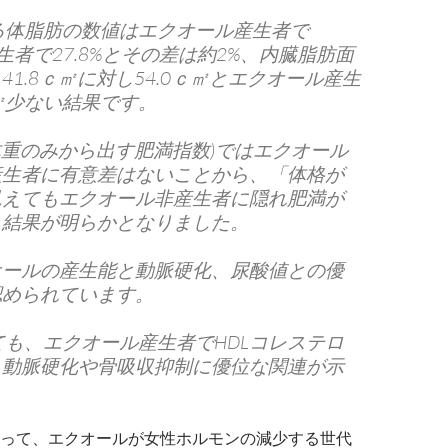
る体脂肪の数値はエクオール産生者で
産生者で27.8%とその差は約2%、内臓脂肪面
41.8ｃ㎡に対し54.0ｃ㎡とエクオール産生
㎡少ない結果です。
と体重のみから出す肥満指数)ではエクオール
産生者に有意差はないことから、「体格が
見えてもエクオール非産生者に隠れ肥満が
う結果が明らかとなりました。
オールの産生能と動脈硬化、尿酸値との優
認められています。
ても、エクオール産生者でHDLコレステロ
、動脈硬化や骨吸収抑制に優位な関連が示
。
って、エクオールが女性ホルモンの減少する世代