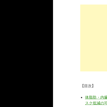
【目次】
体脂肪・内
スク低減の