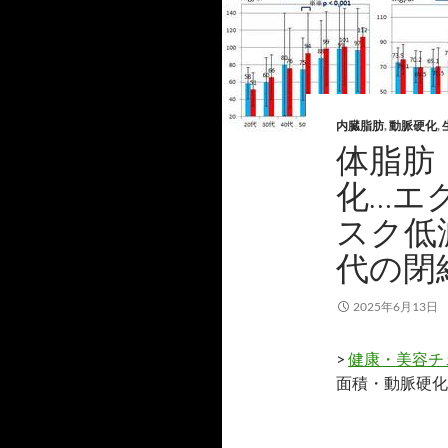
内臓脂肪
,
動脈硬化
,
体脂肪
化…エ
スク低
代の閉
2025年6月13日
>
健康・美容チ
面積・動脈硬化