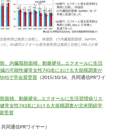
生能有群は無群と比較し、体脂肪、CT内臓脂肪面積、baPWV、
った。60歳代エクオール産生能有群は無群と比較しHDL-Cが有
肪、内臓脂肪面積、動脈硬化…エクオールに生活
減の可能性健常女性743名における大規模調査が
AMSで学会賞受賞
（2015/10/16、共同通信PRワイ
肪面積、動脈硬化…エクオールに生活習慣病リス
健常女性743名における大規模調査が北米閉経学
会賞受賞
16、共同通信PRワイヤー）