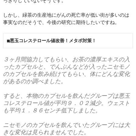
っきりしていないそうです。
しかし、緑茶の生産地にがんの死亡率が低い街が多いのは
事実なのだそうで、今後の研究に期待したいですね。
■悪玉コレステロール値改善！メタボ対策！
３ヶ月間協力してもらい、お茶の濃厚エキスの入
ったカプセルと、でんぷんなどが入ったニセモノ
のカプセルを飲み続けてもらい、体にどんな変化
があるのか調べました。
すると、本物のカプセルを飲んだグループは
悪玉
コレステロール値が平均９．０２減少
。
ウェスト
も平均１．８６センチ低下
しました。
ニセモノのカプセルを飲んでいたグループには大
きな変化は見られませんでした。