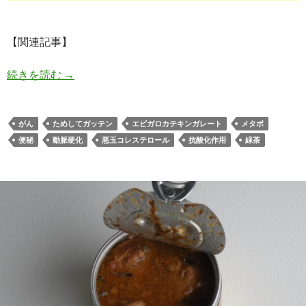
【関連記事】
緑茶でがん予防・悪玉コレステロール値低下・便秘
続きを読む
→
がん
ためしてガッテン
エピガロカテキンガレート
メタボ
便秘
動脈硬化
悪玉コレステロール
抗酸化作用
緑茶