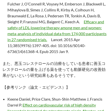
Fulcher J, O’Connell R, Voysey M, Emberson J, Blackwell L,
Mihaylova B, Simes J, Collins R, Kirby A, Colhoun H,
Braunwald E, La Rosa J, Pedersen TR, Tonkin A, Davis B,
Sleight P, Franzosi MG, Baigent C, Keech A.
Efficacy and
safety of LDL-lowering therapy among men and women:
meta-analysis of individual data from 174,000 participants
in 27 randomised trials.
Lancet. 2015 Apr
11;385(9976):1397-405. doi: 10.1016/S0140-
6736(14)61368-4. Epub 2015 Jan 9.
また、悪玉コレステロールの治療をしている患者に善玉コ
レステロールの量を上げる薬を使っても動脈硬化の改善効
果がないという研究結果もあるそうです。
【参考リンク（論文・エビデンス）】
Keene Daniel, Price Clare, Shun-Shin Matthew J, Francis
Darrel P.
Effect on cardiovascular risk of high density
lipoprotein targeted drug treatments niacin, fibrates, and