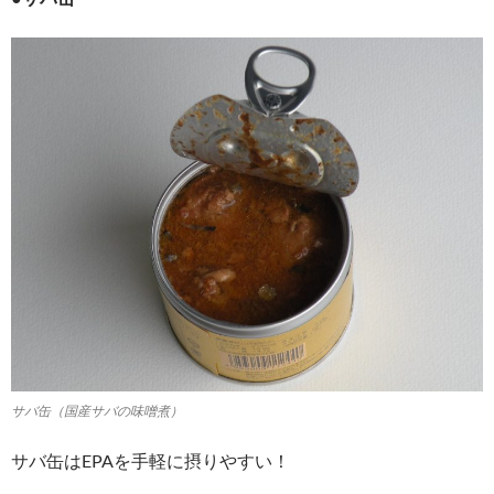
サバ缶（国産サバの味噌煮）
サバ缶はEPAを手軽に摂りやすい！