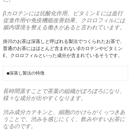
βカロテン
には
抗酸化作用
、
ビタミンＥ
には
血行
促進作用
や
免疫機能改善効果
、
クロロフィル
には
腸内環境を整える
働きがあると言われています。
掛川のお茶は深蒸しと呼ばれる製法でつくられたお茶で、
普通のお茶にはほとんど含まれないβカロテンやビタミン
E、クロロフィルといった成分が含まれているそうです。
●深蒸し製法の特徴
長時間蒸すことで茶葉の組織がぼろぼろになり、
様々な成分が出やすくなります。
渋み成分カテキンと、細胞のかけらがくっつきあ
うことで、渋みを感じにくく、飲みやすいお茶に
なるのです。