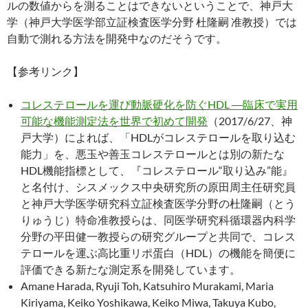
ルの数値からを測ることはできないということで、神戸大
学（神戸大学医学部立証検査医学分野 杜隆嗣 准教授）では
自動で測れる方法を開発中なのだそうです。
【参考リンク】
コレステロールを運び動脈硬化を防ぐHDL ―臨床で実用
可能な機能測定法を世界で初めて開発
（2017/6/27、神
戸大学）によれば、「HDLがコレステロールを取り込む
能力」を、悪玉や善玉コレステロールとは別の新たな
HDL機能指標として、『コレステロール“取り込み”能』
と名付け、シスメックス中央研究所の原田周主任研究員
と神戸大学医学研究科立証検査医学分野の杜隆嗣（とう
りゅうじ）特命准教授らは、同医学研究科循環器内科学
分野の平田健一教授らの研究グループと共同で、コレス
テロールを運ぶ高比重リポ蛋白（HDL）の機能を簡便に
評価できる新たな測定系を開発しています。
Amane Harada, Ryuji Toh, Katsuhiro Murakami, Maria
Kiriyama, Keiko Yoshikawa, Keiko Miwa, Takuya Kubo,