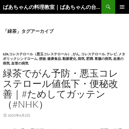
コ
検
ばあちゃんの料理教室｜ばあちゃんの台所から学ぶ、食と健康の知恵
ン
索
メインメ
テ
ニュー
ン
ツ
「緑茶」タグアーカイブ
へ
ス
キ
LDLコレステロール（悪玉コレステロール）
,
がん
,
コレステロール
,
テレビ
,
メタ
ッ
ボリックシンドローム
,
便秘
,
健康食品
,
動脈硬化
,
病気
,
肥満
,
胃腸の病気
,
血液の
病気
,
血管の病気
プ
緑茶でがん予防・悪玉コレ
ステロール値低下・便秘改
善｜#ためしてガッテン
（#NHK）
2025年6月2日