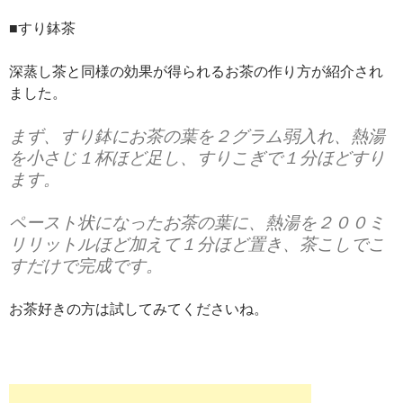
■すり鉢茶
深蒸し茶と同様の効果が得られるお茶の作り方が紹介され
ました。
まず、
すり鉢
に
お茶の葉を２グラム弱
入れ、
熱湯
を小さじ１杯
ほど足し、
すりこぎで１分ほどすり
ます。
ペースト状になったお茶の葉に、
熱湯を２００ミ
リリットルほど加えて１分ほど置き、茶こしでこ
す
だけで完成です。
お茶好きの方は試してみてくださいね。