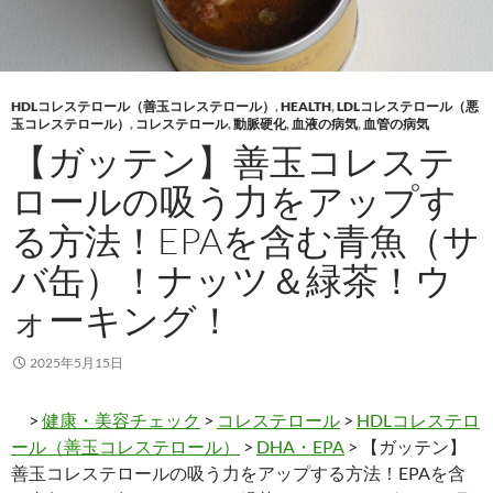
HDLコレステロール（善玉コレステロール）
,
HEALTH
,
LDLコレステロール（悪
玉コレステロール）
,
コレステロール
,
動脈硬化
,
血液の病気
,
血管の病気
【ガッテン】善玉コレステ
ロールの吸う力をアップす
る方法！EPAを含む青魚（サ
バ缶）！ナッツ＆緑茶！ウ
ォーキング！
2025年5月15日
>
健康・美容チェック
>
コレステロール
>
HDLコレステロ
ール（善玉コレステロール）
>
DHA・EPA
> 【ガッテン】
善玉コレステロールの吸う力をアップする方法！EPAを含