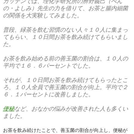
ガッテンでは、理化学研究所の辨野義己（べん
の・よしみ）先生の力を借りて、お茶と腸内細菌
の関係を大実験してみました。
普段、緑茶を飲む習慣のない人々１０人に集まっ
てもらい、１０日間お茶を飲み続けてもらいまし
た。
お茶を飲み始める前
の善玉菌の割合は、１０人の
平均で
１６．６パーセント
でした。
それが、
１０日間お茶を飲み続けて
もらったとこ
ろ、１０人全員で善玉菌の割合が向上。平均で
２
６．１パーセント
に改善しました。
便秘
など、おなかの悩みが改善された人も多くい
ました。
お茶を飲み続けたことで、善玉菌の割合が向上し、便秘が