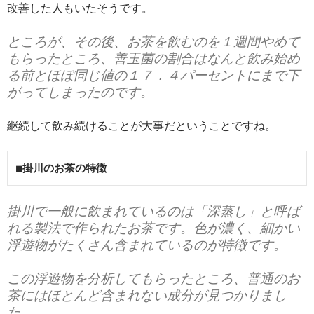
改善した人もいたそうです。
ところが、その後、
お茶を飲むのを１週間やめて
もらった
ところ、善玉菌の割合はなんと飲み始め
る前とほぼ同じ値の
１７．４パーセント
にまで下
がってしまったのです。
継続して飲み続けることが大事だということですね。
■掛川のお茶の特徴
掛川で一般に飲まれているのは
「深蒸し」
と呼ば
れる製法で作られたお茶です。色が濃く、
細かい
浮遊物
がたくさん含まれているのが特徴です。
この浮遊物を分析してもらったところ、
普通のお
茶にはほとんど含まれない成分
が見つかりまし
た。