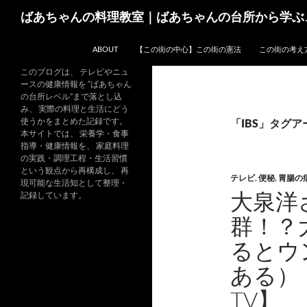
コ
検
ばあちゃんの料理教室｜ばあちゃんの台所から学ぶ
ン
索
テ
ABOUT
【この街の中心】この街の憲法
この街の考え
ン
ツ
このブログは、 テレビやニュ
ースの健康情報を “ばあちゃん
へ
の台所レベル”まで落とし込
ス
み、 実際の料理と生活にどう
キ
使うかをまとめた記録です。
「IBS」タグ
本サイトでは、 栄養学・食事
ッ
指導・健康情報を、 家庭料理
プ
の実践・調理工程・生活習慣
という観点から再構成し、 再
テレビ
,
便秘
,
胃腸の
現可能な生活知として整理・
大泉洋
記録しています。
群！？
るとウ
ある）
TV】