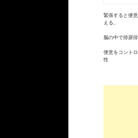
緊張すると便意
える。
脳の中で排尿排
便意をコントロ
性