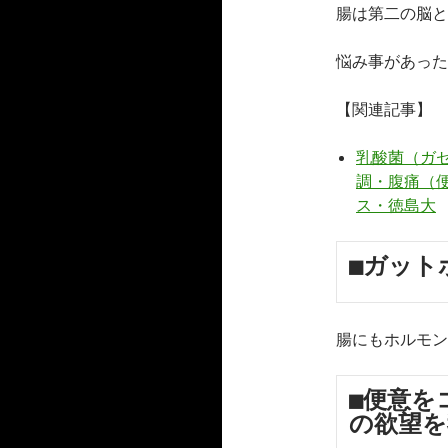
腸は第二の脳と
悩み事があった
【関連記事】
乳酸菌（ガ
調・腹痛（
ス・徳島大
■ガット
腸にもホルモン
■便意を
の欲望を