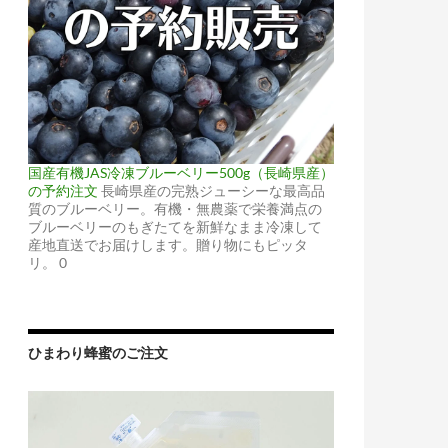
国産有機JAS冷凍ブルーベリー500g（長崎県産）
の予約注文
長崎県産の完熟ジューシーな最高品
質のブルーベリー。有機・無農薬で栄養満点の
ブルーベリーのもぎたてを新鮮なまま冷凍して
産地直送でお届けします。贈り物にもピッタ
リ。 0
ひまわり蜂蜜のご注文