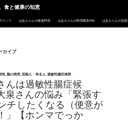
、食と健康の知恵
方マップ
ばあちゃんの家庭料理
ばあちゃんの料理教室SNS
ばあちゃんの知恵
アーカイブ
病気
,
脳の病気
,
芸能人・有名人
,
過敏性腸症候群
さんは過敏性腸症候
大泉さんの悩み「緊張す
ンチしたくなる（便意が
！」【ホンマでっか