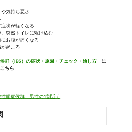
りや気持ち悪さ
る
て症状が軽くなる
中、突然トイレに駆け込む
前にお腹が痛くなる
痛が起こる
候群（IBS）の症状・原因・チェック・治し方
に
こちら
敏性腸症候群、男性の1割近く
関