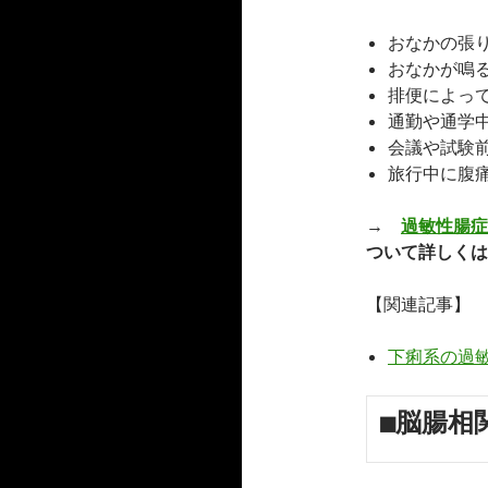
おなかの張
おなかが鳴
排便によっ
通勤や通学
会議や試験
旅行中に腹
→
過敏性腸症
ついて詳しくは
【関連記事】
下痢系の過
■脳腸相