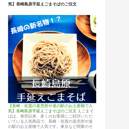
気】長崎島原手延えごまそばのご注文
【長崎・佐賀の直売所や道の駅のお土産物で人
気】長崎島原手延えごまそばのご注文
えごまそ
ばは、発売以来、多くのお客様にご好評いただ
いている人気商品で、長崎・佐賀の直売所や道
の駅のお土産物で人気です。東京など関東のそ