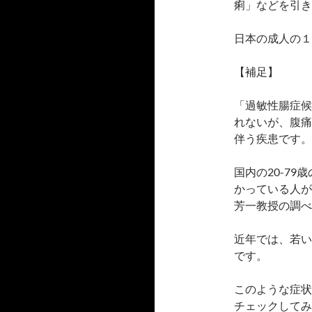
痢」などを引き
日本の成人の１
【補足】
「過敏性腸症候
れないが、腹痛
伴う疾患です。
国内の20-79
かっている人が
芳一教授の調べ
近年では、若い
です。
このような症状
チェックしてみ