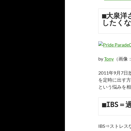
■大泉洋
したくな
by
Tony
（画像：C
2011年9月
を定時に出す方
という悩みを相
■IBS
IBS⇒ストレ