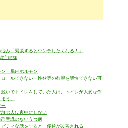
の悩み「緊張するとウンチしたくなる！」
性腸症候群
モン＝腸内ホルモン
トロールできない＝性欲等の欲望を我慢できない可
、脱いでトイレをしていた人は、トイレが大変な作
しまう。
ヤー
候群の人は夜中にしない
自己意識のないうつ病
ィビティな話をすると、便通が改善される