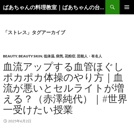
コ
検
ばあちゃんの料理教室｜ばあちゃんの台所から学ぶ、食と健康の知恵
ン
索
メインメ
テ
ニュー
ン
ツ
「ストレス」タグアーカイブ
へ
ス
キ
BEAUTY
,
BEAUTY SKIN
,
低体温
,
病気
,
花粉症
,
芸能人・有名人
ッ
血流アップする血管ほぐし
プ
ポカポカ体操のやり方｜血
流が悪いとセルライトが増
える？（赤澤純代）｜#世界
一受けたい授業
2025年6月2日