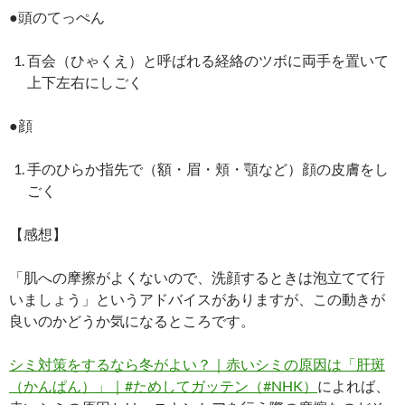
●頭のてっぺん
百会（ひゃくえ）と呼ばれる経絡のツボに両手を置いて
上下左右にしごく
●顔
手のひらか指先で（額・眉・頬・顎など）顔の皮膚をし
ごく
【感想】
「肌への摩擦がよくないので、洗顔するときは泡立てて行
いましょう」というアドバイスがありますが、この動きが
良いのかどうか気になるところです。
シミ対策をするなら冬がよい？｜赤いシミの原因は「肝斑
（かんぱん）」｜#ためしてガッテン（#NHK）
によれば、