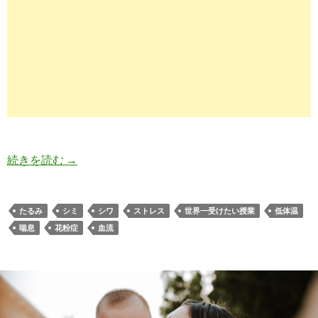
血流アップする血管ほぐしポカポカ体操のやり方
続きを読む
→
たるみ
シミ
シワ
ストレス
世界一受けたい授業
低体温
喘息
花粉症
血流