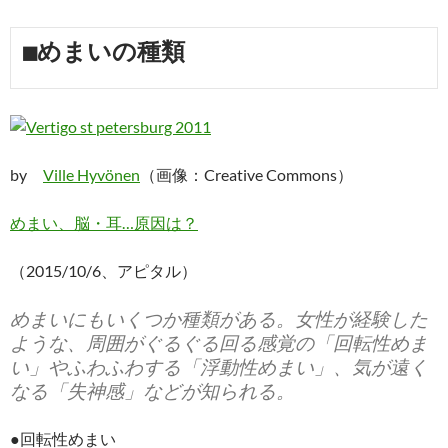
■めまいの種類
by
Ville Hyvönen
（画像：Creative Commons）
めまい、脳・耳…原因は？
（2015/10/6、アピタル）
めまいにもいくつか種類がある。女性が経験した
ような、周囲がぐるぐる回る感覚の「回転性めま
い」やふわふわする「浮動性めまい」、気が遠く
なる「失神感」などが知られる。
●回転性めまい