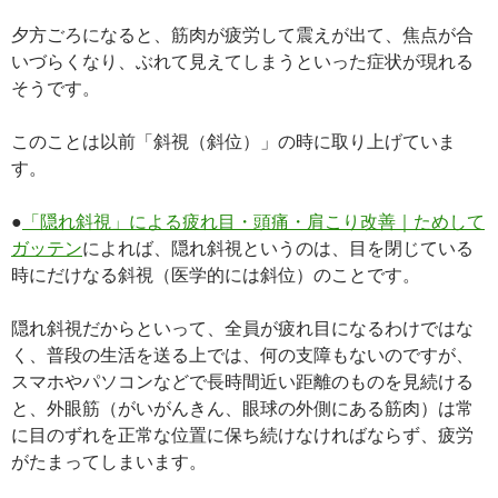
夕方ごろになると、筋肉が疲労して震えが出て、焦点が合
いづらくなり、ぶれて見えてしまうといった症状が現れる
そうです。
このことは以前「斜視（斜位）」の時に取り上げていま
す。
●
「隠れ斜視」による疲れ目・頭痛・肩こり改善｜ためして
ガッテン
によれば、隠れ斜視というのは、目を閉じている
時にだけなる斜視（医学的には斜位）のことです。
隠れ斜視だからといって、全員が疲れ目になるわけではな
く、普段の生活を送る上では、何の支障もないのですが、
スマホやパソコンなどで長時間近い距離のものを見続ける
と、外眼筋（がいがんきん、眼球の外側にある筋肉）は常
に目のずれを正常な位置に保ち続けなければならず、疲労
がたまってしまいます。