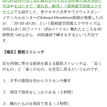
20-20-20ルール｜目の疲れから守る方法や座り過ぎを防ぐ
方法
や
まばたきで「疲れ目」解消！？眼精疲労回復エクサ
サイズ
でも紹介した、米テキサス大学サウスウェスタン・
メディカルセンターのEdward Mendelson医師が発案したの
が、「20-20-20-20」という眼精疲労回復エクササイズは、
20分おきに20フィート（約6メートル）離れたところを20
秒間見つめながら、20回連続で瞬きをするという方法で
す。
【補足】眼筋ストレッチ
目を内側に寄せる筋肉を鍛える眼筋ストレッチは、「近く
のもの」と「遠くのもの」を交互に見るというものです。
１．片手の親指を目から３０センチ離す
２．両目で指先をしっかりみる（２秒間）
３．離れたものを両目で見る（２秒間）