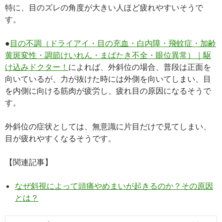
特に、目のズレの角度が大きい人ほど疲れやすいそうで
す。
●
目の不調（ドライアイ・目の充血・白内障・飛蚊症・加齢
黄斑変性・調節けいれん・まばたき不全・眼位異常）｜駆
け込みドクター！
によれば、外斜位の場合、普段は正面を
向いているが、力が抜けた時には外側を向いてしまい、目
を内側に向ける筋肉が疲労し、疲れ目の原因になるそうで
す。
外斜位の症状としては、無意識に片目だけで見てしまい、
目が疲れやすくなるそうです。
【関連記事】
なぜ斜視によって頭痛やめまいが起きるのか？その原因
とは？