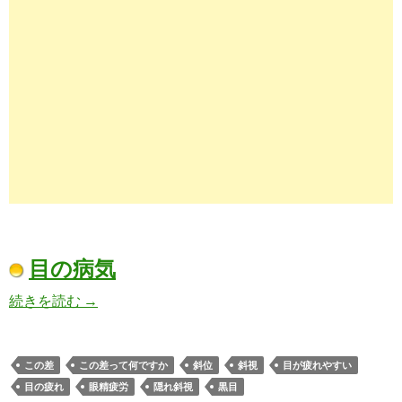
目の病気
【#この差って何ですか】医師が教える！無料で
続きを読む
→
この差
この差って何ですか
斜位
斜視
目が疲れやすい
目の疲れ
眼精疲労
隠れ斜視
黒目