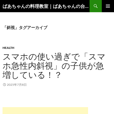
コ
検
ばあちゃんの料理教室｜ばあちゃんの台所から学ぶ、食と健康の知恵
ン
索
メインメ
テ
ニュー
ン
ツ
「斜視」タグアーカイブ
へ
ス
キ
HEALTH
ッ
スマホの使い過ぎで「スマ
プ
ホ急性内斜視」の子供が急
増している！？
2025年7月8日