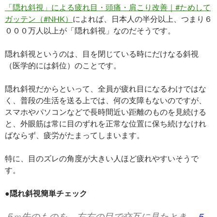
「隠れ斜視」による疲れ目・頭痛・肩こり改善｜#ためして
ガッテン（#NHK）
によれば、日本人の半分以上、つまり６
０００万人以上が「隠れ斜視」なのだそうです。
隠れ斜視というのは、目を閉じている時にだけなる斜視
（医学的には斜位）のことです。
隠れ斜視だからといって、全員が疲れ目になるわけではな
く、普段の生活を送る上では、何の支障もないのですが、
スマホやパソコンなどで長時間近い距離のものを見続ける
と、外眼筋は常に目のずれを正常な位置に保ち続けなけれ
ばならず、疲労がたまってしまいます。
特に、目のズレの角度が大きい人ほど疲れやすいそうで
す。
●隠れ斜視簡単チェック
５m先のものを、左右の目で交互に見たとき、
５