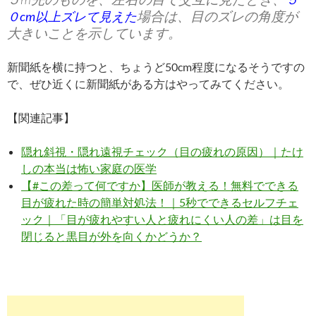
場合は、目のズレの角度が
０cm以上ズレて見えた
大きいことを示しています。
新聞紙を横に持つと、ちょうど50cm程度になるそうですの
で、ぜひ近くに新聞紙がある方はやってみてください。
【関連記事】
隠れ斜視・隠れ遠視チェック（目の疲れの原因）｜たけ
しの本当は怖い家庭の医学
【#この差って何ですか】医師が教える！無料でできる
目が疲れた時の簡単対処法！｜5秒でできるセルフチェ
ック｜「目が疲れやすい人と疲れにくい人の差」は目を
閉じると黒目が外を向くかどうか？