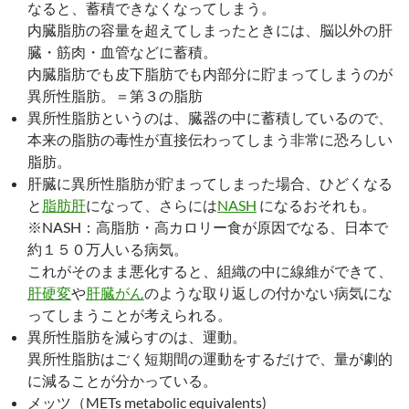
なると、蓄積できなくなってしまう。
内臓脂肪の容量を超えてしまったときには、脳以外の肝
臓・筋肉・血管などに蓄積。
内臓脂肪でも皮下脂肪でも内部分に貯まってしまうのが
異所性脂肪。＝第３の脂肪
異所性脂肪というのは、臓器の中に蓄積しているので、
本来の脂肪の毒性が直接伝わってしまう非常に恐ろしい
脂肪。
肝臓に異所性脂肪が貯まってしまった場合、ひどくなる
と
脂肪肝
になって、さらには
NASH
になるおそれも。
※NASH：高脂肪・高カロリー食が原因でなる、日本で
約１５０万人いる病気。
これがそのまま悪化すると、組織の中に線維ができて、
肝硬変
や
肝臓がん
のような取り返しの付かない病気にな
ってしまうことが考えられる。
異所性脂肪を減らすのは、運動。
異所性脂肪はごく短期間の運動をするだけで、量が劇的
に減ることが分かっている。
メッツ（METs metabolic equivalents)