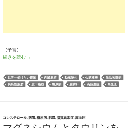
【予習】
痩せていても危ない！日本人を蝕む異所性脂肪を
続きを読む
→
世界一受けたい授業
内臓脂肪
動脈硬化
心筋梗塞
生活習慣病
異所性脂肪
皮下脂肪
糖尿病
脂肪肝
高脂血症
高血圧
コレステロール
,
病気
,
糖尿病
,
肥満
,
脂質異常症
,
高血圧
マグネシウムとタウリンを