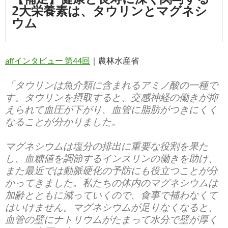
2大栄養素は、タウリンとマグネシ
ウム
affインタビュー 第44回
｜農林水産省
「タウリンは魚介類に含まれるアミノ酸の一種で
す。タウリンを摂取すると、交感神経の働きが抑
えられて血圧が下がり、血管に脂肪がつきにくく
なることが分かりました。
マグネシウムは塩分の排出に重要な役割を果た
し、血糖値を調節するインスリンの働きを助け、
また最近では動脈硬化の予防にも役立つことが分
かってきました。私たちの体内のマグネシウムは
加齢とともに減っていくので、食事で補わなくて
はいけません。マグネシウムが足りなくなると、
血管の壁にナトリウムがたまって水分で壁が厚く