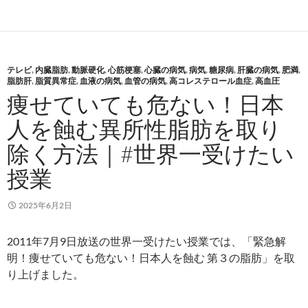
テレビ
,
内臓脂肪
,
動脈硬化
,
心筋梗塞
,
心臓の病気
,
病気
,
糖尿病
,
肝臓の病気
,
肥満
,
脂肪肝
,
脂質異常症
,
血液の病気
,
血管の病気
,
高コレステロール血症
,
高血圧
痩せていても危ない！日本
人を蝕む異所性脂肪を取り
除く方法｜#世界一受けたい
授業
2025年6月2日
2011年7月9日放送の世界一受けたい授業では、「緊急解
明！痩せていても危ない！日本人を蝕む 第３の脂肪」を取
り上げました。