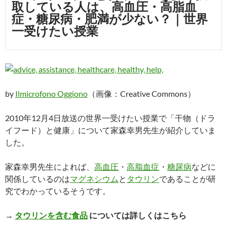
取している人は、高血圧・高脂血
症・糖尿病・肥満が少ない？｜世界
一受けたい授業
by
Ilmicrofono Oggiono
（画像：Creative Commons）
2010年12月4日放送の世界一受けたい授業で「干物（ドラ
イフード）と健康」について家森幸男先生が紹介していま
した。
家森幸男先生によれば、
高血圧
・
高脂血症
・
糖尿病
などに
関係しているのは
マグネシウム
と
タウリン
であることが研
究でわかっているそうです。
→
タウリンを含む食品
については詳しくはこちら