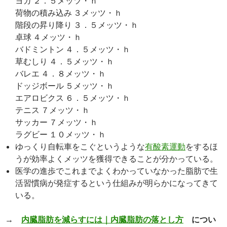
ヨガ ２．５メッツ・ｈ
荷物の積み込み ３メッツ・ｈ
階段の昇り降り ３．５メッツ・ｈ
卓球 ４メッツ・ｈ
バドミントン ４．５メッツ・ｈ
草むしり ４．５メッツ・ｈ
バレエ ４．８メッツ・ｈ
ドッジボール ５メッツ・ｈ
エアロビクス ６．５メッツ・ｈ
テニス ７メッツ・ｈ
サッカー ７メッツ・ｈ
ラグビー １０メッツ・ｈ
ゆっくり自転車をこぐというような
有酸素運動
をするほ
うが効率よくメッツを獲得できることが分かっている。
医学の進歩でこれまでよくわかっていなかった脂肪で生
活習慣病が発症するという仕組みが明らかになってきて
いる。
→
内臓脂肪を減らすには｜内臓脂肪の落とし方
につい