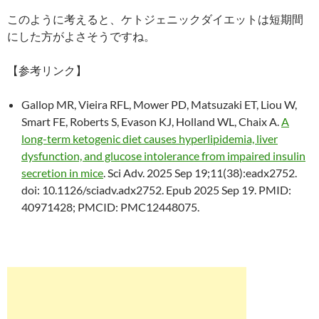
このように考えると、ケトジェニックダイエットは短期間
にした方がよさそうですね。
【参考リンク】
Gallop MR, Vieira RFL, Mower PD, Matsuzaki ET, Liou W,
Smart FE, Roberts S, Evason KJ, Holland WL, Chaix A.
A
long-term ketogenic diet causes hyperlipidemia, liver
dysfunction, and glucose intolerance from impaired insulin
secretion in mice
. Sci Adv. 2025 Sep 19;11(38):eadx2752.
doi: 10.1126/sciadv.adx2752. Epub 2025 Sep 19. PMID:
40971428; PMCID: PMC12448075.