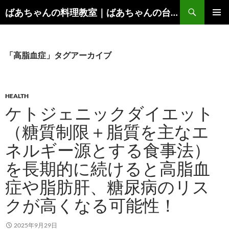
コ
検
ばあちゃんの料理教室｜ばあちゃんの台所から学ぶ、食と健康の知恵
ン
索
メインメ
テ
ニュー
ン
ツ
「高脂血症」タグアーカイブ
へ
ス
キ
HEALTH
ッ
ケトジェニックダイエット
プ
（糖質制限＋脂質を主なエ
ネルギー源とする食事法）
を長期的に続けると高脂血
症や脂肪肝、糖尿病のリス
クが高くなる可能性！
2025年9月29日