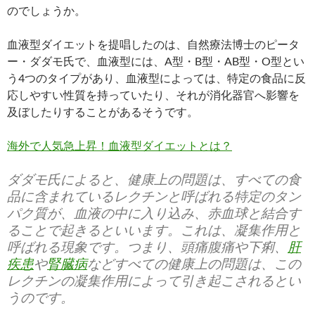
のでしょうか。
血液型ダイエットを提唱したのは、自然療法博士のピータ
ー・ダダモ氏で、血液型には、A型・B型・AB型・O型とい
う4つのタイプがあり、血液型によっては、特定の食品に反
応しやすい性質を持っていたり、それが消化器官へ影響を
及ぼしたりすることがあるそうです。
海外で人気急上昇！血液型ダイエットとは？
ダダモ氏によると、健康上の問題は、すべての食
品に含まれているレクチンと呼ばれる特定のタン
パク質が、血液の中に入り込み、赤血球と結合す
ることで起きるといいます。これは、凝集作用と
呼ばれる現象です。つまり、頭痛腹痛や下痢、
肝
疾患
や
腎臓病
などすべての健康上の問題は、この
レクチンの凝集作用によって引き起こされるとい
うのです。