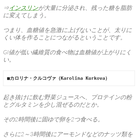
⇒
インスリン
が大量に分泌され、残った糖を脂肪
に変えてしまう。
つまり、血糖値を急激に上げないことが、太りに
くい体を作ることにつながるということです。
GI値が低い繊維質の食べ物は血糖値が上がりにく
い。
■カロリナ・クルコヴァ（Karolina Kurkova）
起き抜けに飲む野菜ジュースへ、プロテインの粉
とグルタミンを少し混ぜるのだとか。
その2時間後に固ゆで卵を2つ食べる。
さらに2～3時間後にアーモンドなどのナッツ類を