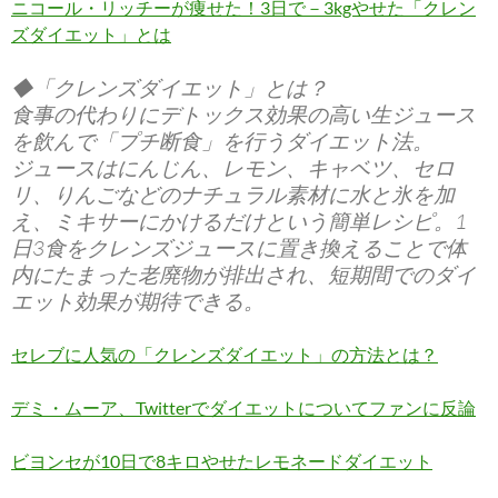
ニコール・リッチーが痩せた！3日で－3kgやせた「クレン
ズダイエット」とは
◆「クレンズダイエット」とは？
食事の代わりにデトックス効果の高い生ジュース
を飲んで「プチ断食」を行うダイエット法。
ジュースはにんじん、レモン、キャベツ、セロ
リ、りんごなどのナチュラル素材に水と氷を加
え、ミキサーにかけるだけという簡単レシピ。1
日3食をクレンズジュースに置き換えることで体
内にたまった老廃物が排出され、短期間でのダイ
エット効果が期待できる。
セレブに人気の「クレンズダイエット」の方法とは？
デミ・ムーア、Twitterでダイエットについてファンに反論
ビヨンセが10日で8キロやせたレモネードダイエット