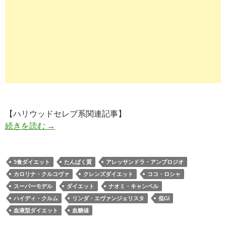
【ハリウッドセレブ系関連記事】
スーパーモデルはどんなダイエットをしているの
続きを読む
→
5食ダイエット
たんぱく質
アレッサンドラ・アンブロジオ
カロリナ・クルコヴァ
クレンズダイエット
ココ・ロシャ
スーパーモデル
ダイエット
ナオミ・キャンベル
ハイディ・クルム
リンダ・エヴァンジェリスタ
低GI
血液型ダイエット
血糖値