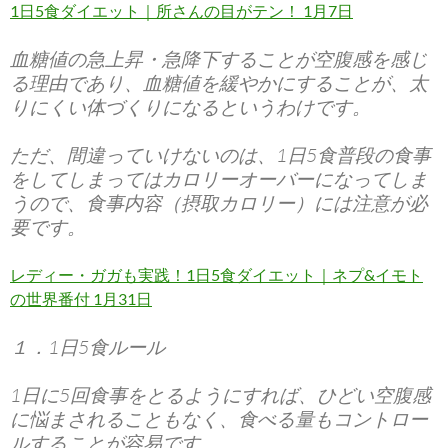
1日5食ダイエット｜所さんの目がテン！ 1月7日
血糖値の急上昇・急降下することが空腹感を感じ
る理由であり、血糖値を緩やかにすることが、太
りにくい体づくりになるというわけです。
ただ、間違っていけないのは、1日5食普段の食事
をしてしまってはカロリーオーバーになってしま
うので、食事内容（摂取カロリー）には注意が必
要です。
レディー・ガガも実践！1日5食ダイエット｜ネプ&イモト
の世界番付 1月31日
１．1日5食ルール
1日に5回食事をとるようにすれば、ひどい空腹感
に悩まされることもなく、食べる量もコントロー
ルすることが容易です。