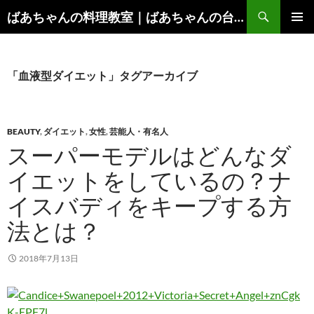
コ
検
ばあちゃんの料理教室｜ばあちゃんの台所から学ぶ、食と健康の知恵
ン
索
メインメ
テ
ニュー
ン
ツ
「血液型ダイエット」タグアーカイブ
へ
ス
キ
BEAUTY
,
ダイエット
,
女性
,
芸能人・有名人
ッ
スーパーモデルはどんなダ
プ
イエットをしているの？ナ
イスバディをキープする方
法とは？
2018年7月13日