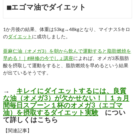
■エゴマ油でダイエット
1か月後の結果、体重は53kg→48kgとなり、マイナス5キロ
の
ダイエット
に成功しました。
亜麻仁油（オメガ3）を朝から飲んで運動すると脂肪燃焼を
早める！｜#林修の今でしょ講座
によれば、オメガ3系脂肪
酸を摂取して運動をすると、脂肪燃焼を早めるという結果
が出ているそうです。
→
キレイにダイエットするには、良質
な油（オメガ3）が欠かせない！｜１ヵ月
間毎日スプーン１杯のオメガ3（エゴマ
油）を摂取するダイエット実験
につい
て詳しくはこちら
【関連記事】