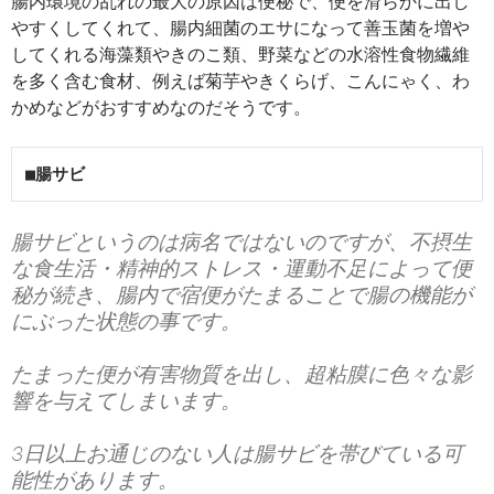
腸内環境の乱れの最大の原因は便秘で、便を滑らかに出し
やすくしてくれて、腸内細菌のエサになって善玉菌を増や
してくれる海藻類やきのこ類、野菜などの水溶性食物繊維
を多く含む食材、例えば菊芋やきくらげ、こんにゃく、わ
かめなどがおすすめなのだそうです。
■腸サビ
腸サビというのは病名ではないのですが、不摂生
な食生活・精神的ストレス・運動不足によって便
秘が続き、腸内で宿便がたまることで腸の機能が
にぶった状態の事です。
たまった便が有害物質を出し、超粘膜に色々な影
響を与えてしまいます。
3日以上お通じのない人は腸サビを帯びている可
能性があります。