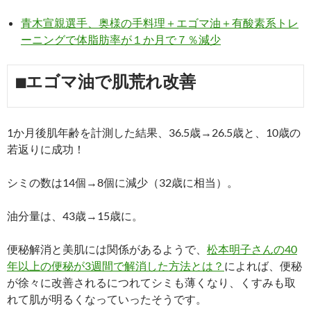
青木宣親選手、奥様の手料理＋エゴマ油＋有酸素系トレ
ーニングで体脂肪率が１か月で７％減少
■エゴマ油で肌荒れ改善
1か月後肌年齢を計測した結果、36.5歳→26.5歳と、10歳の
若返りに成功！
シミの数は14個→8個に減少（32歳に相当）。
油分量は、43歳→15歳に。
便秘解消と美肌には関係があるようで、
松本明子さんの40
年以上の便秘が3週間で解消した方法とは？
によれば、便秘
が徐々に改善されるにつれてシミも薄くなり、くすみも取
れて肌が明るくなっていったそうです。