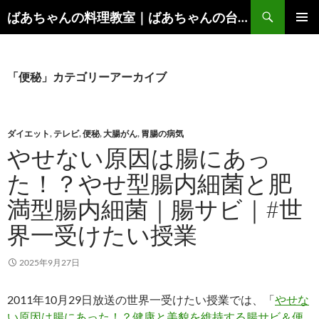
コ
検
ばあちゃんの料理教室｜ばあちゃんの台所から学ぶ、食と健康の知恵
ン
索
メインメ
テ
ニュー
ン
ツ
「便秘」カテゴリーアーカイブ
へ
ス
キ
ダイエット
,
テレビ
,
便秘
,
大腸がん
,
胃腸の病気
ッ
やせない原因は腸にあっ
プ
た！？やせ型腸内細菌と肥
満型腸内細菌｜腸サビ｜#世
界一受けたい授業
2025年9月27日
2011年10月29日放送の世界一受けたい授業では、「
やせな
い原因は腸にあった！？健康と美貌を維持する腸サビ＆便