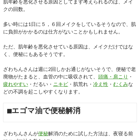
肌年齢を悪化させる原因としてまず考えられるのは、メイ
クの回数。
多い時には1日に５，６回メイクをしているそうなので、肌
に負担がかかるのは仕方がないことかもしれません。
ただ、肌年齢を悪化させている原因は、メイクだけではな
く、便秘にもあるそうです。
ざわちんさんは週に2回しかお通じがないそうで、便秘で老
廃物がたまると、血管の中に吸収されて、
頭痛・肩こり
・
疲れやすい
・だるい・
ニキビ
・肌荒れ・
冷え性
・
むくみ
な
どの不調を起こしやすくなります。
■エゴマ油で便秘解消
ざわちんさんが
便秘
解消のために試した方法は、夜寝る前