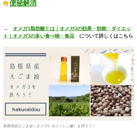
便秘解消
→
オメガ3脂肪酸とは｜オメガ3の効果・効能・ダイエッ
ト｜オメガ3の多い食べ物・食品
について詳しくはこちら
島根県産えごま油｜オメガ3（αリノレン酸）を摂ろう！