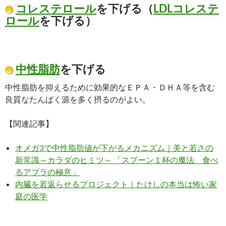
コレステロール
を下げる（
LDLコレステ
ロール
を下げる）
中性脂肪
を下げる
中性脂肪を抑えるために効果的なＥＰＡ・ＤＨＡ等を含む
良質なたんぱく源を多く摂るのがよい。
【関連記事】
オメガ3で中性脂肪値が下がるメカニズム｜美と若さの
新常識～カラダのヒミツ～ 「スプーン１杯の魔法 食べ
るアブラの極意」
内臓を若返らせるプロジェクト｜たけしの本当は怖い家
庭の医学