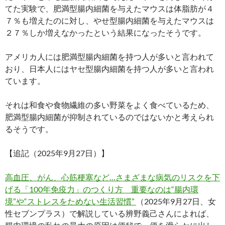
てた実験で、肥満型腸内細菌を与えたマウスは体脂肪が４
７％も増えたのに対し、やせ型腸内細菌を与えたマウスは
２７％しか増えなかったという結果になったそうです。
アメリカ人には肥満型腸内細菌を持つ人が多いと言われて
おり、日本人にはヤセ型腸内細菌を持つ人が多いと言われ
ています。
それは和食や食物繊維の多い野菜をよく食べているため、
肥満型腸内細菌が抑制されているのではないかと考えられ
るそうです。
【追記（2025年9月27日）】
高血圧、がん、心筋梗塞など…さまざまな病気のリスクを下
げる「100年免疫力」のつくり方 重要なのは“腸内環
境”や“ストレスをためない生活習慣”
（2025年9月27日、女
性セブンプラス）で解説している辨野義己さんによれば、