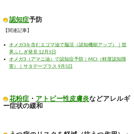
認知症
予防
【関連記事】
オメガ3を含むエゴマ油で脳活（認知機能アップ）｜世
界ふしぎ発見 12月5日
オメガ3（アマニ油）で認知症予防｜MCI（軽度認知障
害）｜サタデープラス 9月5日
花粉症
・
アトピー性皮膚炎
などアレルギ
ー症状の緩和