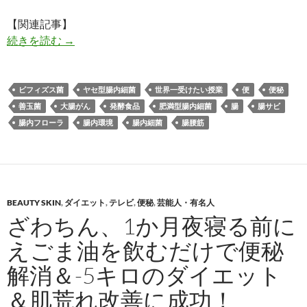
【関連記事】
やせない原因は腸にあった！？やせ型腸内細菌と
続きを読む
→
ビフィズス菌
ヤセ型腸内細菌
世界一受けたい授業
便
便秘
善玉菌
大腸がん
発酵食品
肥満型腸内細菌
腸
腸サビ
腸内フローラ
腸内環境
腸内細菌
腸腰筋
BEAUTY SKIN
,
ダイエット
,
テレビ
,
便秘
,
芸能人・有名人
ざわちん、1か月夜寝る前に
えごま油を飲むだけで便秘
解消＆-5キロのダイエット
＆肌荒れ改善に成功！