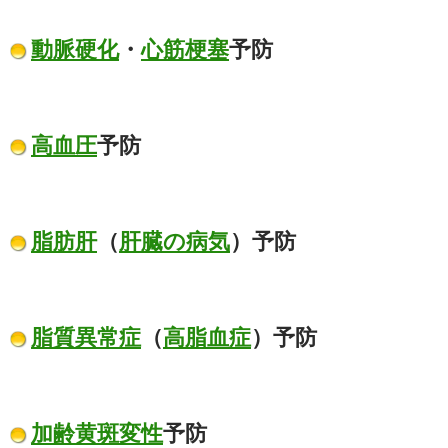
動脈硬化
・
心筋梗塞
予防
高血圧
予防
脂肪肝
（
肝臓の病気
）予防
脂質異常症
（
高脂血症
）予防
加齢黄斑変性
予防