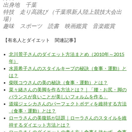
出身地 千葉
特技 走り高跳び （千葉県新人陸上競技大会出
場）
趣味 スポーツ 読書 映画鑑賞 音楽鑑賞
【有名人とダイエット 関連記事】
北川景子さんのダイエット方法まとめ（2010年～2015
年）
水原希子さんのスタイルキープの秘訣（食事・運動）と
は？
柴咲コウさんの美の秘訣（食事・運動）とは？
菜々緒さんの美脚を作る方法とは？｜「腰・お尻・脚の
バランスが良いことが美しいフォルムを作る」
道端ジェシカさんのパーフェクトボディを維持する方法
（食事・運動）とは？
ローラさんの美腹筋が話題｜ローラさんのスタイルを維
持するダイエット方法とは？
ローラさんのダイエットの考え方｜食事を抜かず、食事