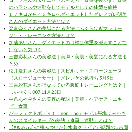
のバランスや運動をしてモデルとしての体型を維持
６７キロから４３キロへダイエットしたダレノガレ明美
さんのダイエット方法とは？
榮倉奈々さんの美脚になる方法（ふくらはぎマッサー
ジ）・トレーニング方法とは？
加藤あいさん、ダイエットの目標は体重を減らすことで
はないと気づく
三吉彩花さんの美容法｜美脚・美肌・美髪になる方法ま
とめ
松井愛莉さんの美容法｜スピルリナ・スロージュース
（スロージューサー）｜メレンゲの気持ち 5月9日
三吉彩花さんが行なっている腹筋トレーニングとは？｜
しゃべくり007 11月23日
中条あやみさんの美容の秘訣｜美肌・ヘアケア・ニキ
ビ・食事
パーフェクトボディ！「non・no」モデル馬場ふみかさ
んのスタイルキープの秘訣（食事・運動）とは？
【#きみが心に棲みついた】水着グラビアが話題の #吉岡