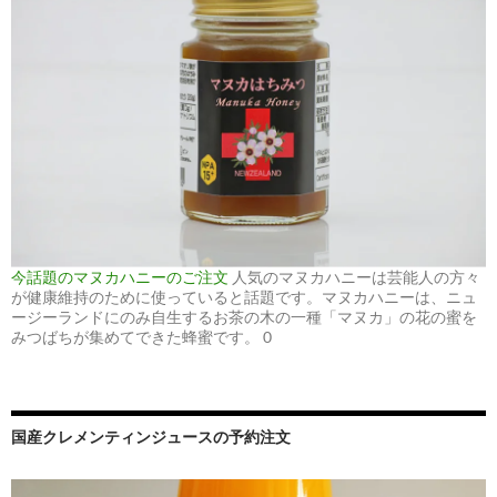
今話題のマヌカハニーのご注文
人気のマヌカハニーは芸能人の方々
が健康維持のために使っていると話題です。マヌカハニーは、ニュ
ージーランドにのみ自生するお茶の木の一種「マヌカ」の花の蜜を
みつばちが集めてできた蜂蜜です。 0
国産クレメンティンジュースの予約注文