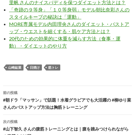
里帆 さんのナイスバディを保つダイエット方法とは？
「奇跡の９等身」「１０等身弱」モデル朝比奈彩さんの
スタイルキープの秘訣は「運動」
MORE専属モデル内田理央さんのダイエット・バストア
ップ・ウエストを細くする・肌ケア方法とは？
20代のための効果的に体重を減らす方法（食事・運
動）・ダイエットのやり方
山崎紘菜
日焼け
筋トレ
投
前の投稿
稿
#朝ドラ「マッサン」で話題！水着グラビアでも大活躍の #柳ゆり菜
さんのバストアップ方法は胸筋トレーニング
ナ
ビ
次の投稿
#山下智久 さんの腹筋トレーニングとは｜腹を踏みつけられながら
ゲ