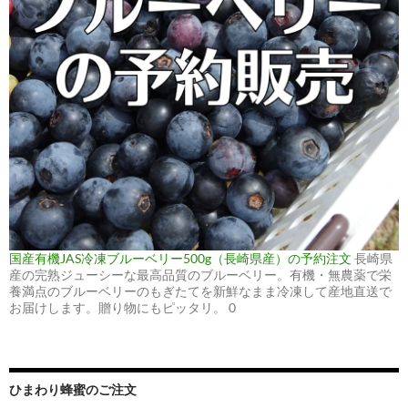
国産有機JAS冷凍ブルーベリー500g（長崎県産）の予約注文
長崎県
産の完熟ジューシーな最高品質のブルーベリー。有機・無農薬で栄
養満点のブルーベリーのもぎたてを新鮮なまま冷凍して産地直送で
お届けします。贈り物にもピッタリ。 0
ひまわり蜂蜜のご注文