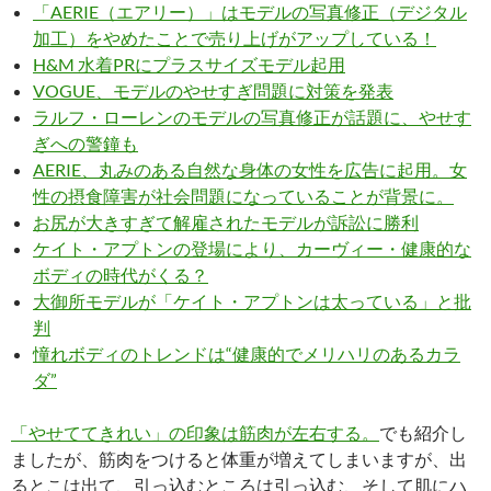
「AERIE（エアリー）」はモデルの写真修正（デジタル
加工）をやめたことで売り上げがアップしている！
H&M 水着PRにプラスサイズモデル起用
VOGUE、モデルのやせすぎ問題に対策を発表
ラルフ・ローレンのモデルの写真修正が話題に、やせす
ぎへの警鐘も
AERIE、丸みのある自然な身体の女性を広告に起用。女
性の摂食障害が社会問題になっていることが背景に。
お尻が大きすぎて解雇されたモデルが訴訟に勝利
ケイト・アプトンの登場により、カーヴィー・健康的な
ボディの時代がくる？
大御所モデルが「ケイト・アプトンは太っている」と批
判
憧れボディのトレンドは“健康的でメリハリのあるカラ
ダ”
「やせててきれい」の印象は筋肉が左右する。
でも紹介し
ましたが、筋肉をつけると体重が増えてしまいますが、出
るとこは出て、引っ込むところは引っ込む、そして肌にハ