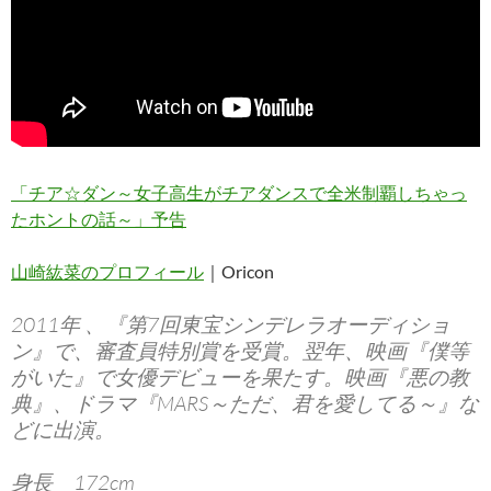
「チア☆ダン～女子高生がチアダンスで全米制覇しちゃっ
たホントの話～」予告
山崎紘菜のプロフィール
｜Oricon
2011年 、『第7回東宝シンデレラオーディショ
ン』で、審査員特別賞を受賞。翌年、映画『僕等
がいた』で女優デビューを果たす。映画『悪の教
典』、ドラマ『MARS～ただ、君を愛してる～』な
どに出演。
身長 172cm