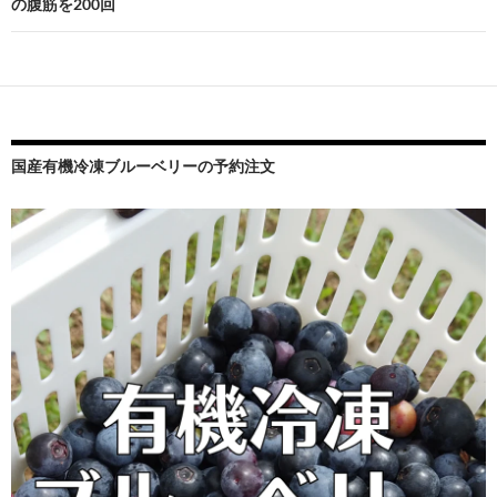
の腹筋を200回
ー
シ
ョ
ン
国産有機冷凍ブルーベリーの予約注文