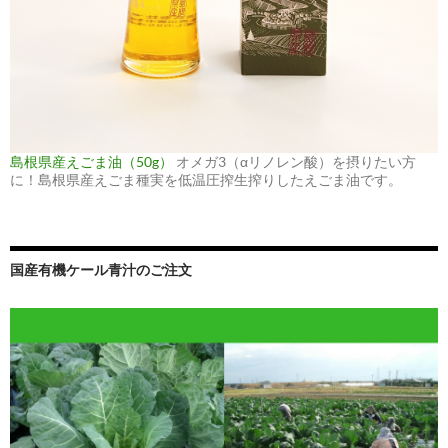
島根県産えごま油（50g）
オメガ3（αリノレン酸）を摂りたい方
に！島根県産えごま種実を低温圧搾生搾りしたえごま油です。
国産有機ケール青汁のご注文