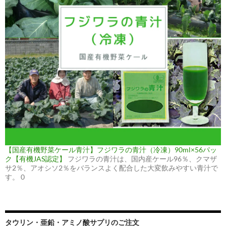
【国産有機野菜ケール青汁】フジワラの青汁（冷凍）90ml×56パッ
ク【有機JAS認定】
フジワラの青汁は、国内産ケール96％、クマザ
サ2％、アオシソ2％をバランスよく配合した大変飲みやすい青汁で
す。 0
タウリン・亜鉛・アミノ酸サプリのご注文