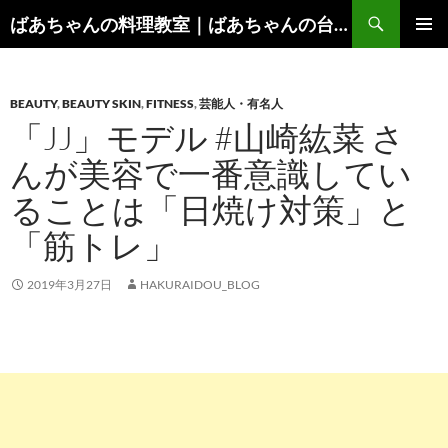
コ
検
ばあちゃんの料理教室｜ばあちゃんの台所から学ぶ、食と健康の知恵
ン
索
メインメ
テ
ニュー
ン
BEAUTY
,
BEAUTY SKIN
,
FITNESS
,
芸能人・有名人
ツ
「JJ」モデル #山崎紘菜 さ
へ
ス
んが美容で一番意識してい
キ
ることは「日焼け対策」と
ッ
プ
「筋トレ」
2019年3月27日
HAKURAIDOU_BLOG