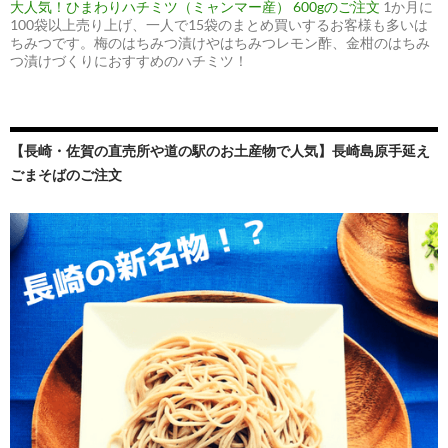
大人気！ひまわりハチミツ（ミャンマー産） 600gのご注文
1か月に
100袋以上売り上げ、一人で15袋のまとめ買いするお客様も多いは
ちみつです。梅のはちみつ漬けやはちみつレモン酢、金柑のはちみ
つ漬けづくりにおすすめのハチミツ！
【長崎・佐賀の直売所や道の駅のお土産物で人気】長崎島原手延え
ごまそばのご注文